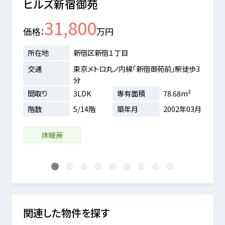
ヒルズ新宿御苑
ファ
31,800
価格
万円
価格
所在地
新宿区新宿１丁目
所在
交通
東京メトロ丸ノ内線「新宿御苑前」駅徒歩3
交通
分
間取
駅徒歩3
間取り
3LDK
専有面積
78.68m²
階数
階数
5/14階
築年月
2002年03月
m²
0年01月
床暖房
1
2
3
4
5
6
7
8
9
関連した物件を探す