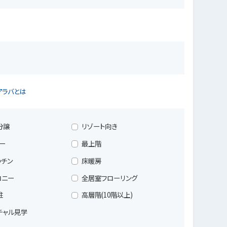
アラバとは
分譲
リゾート向き
ー
最上階
ッチン
床暖房
コニー
全居室フローリング
駐
高層階(10階以上)
ーチャル見学