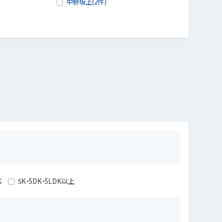
中野坂上(2件)
K
5K・5DK・5LDK以上