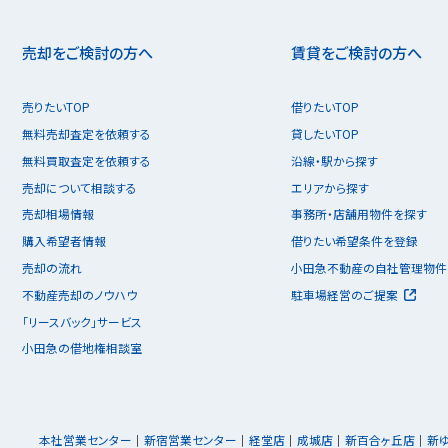
売却をご検討の方へ
賃貸をご検討の方へ
売りたいTOP
借りたいTOP
無料売却査定を依頼する
貸したいTOP
無料買取査定を依頼する
沿線・駅から探す
売却について相談する
エリアから探す
売却相場情報
事務所・店舗用物件を探す
購入希望者情報
借りたい希望条件を登録
売却の流れ
小田急不動産の自社管理物件
不動産売却のノウハウ
駐車場経営のご提案
「リースバック」サービス
小田急の借地権相談室
本社営業センター
新宿営業センター
経堂店
成城店
新百合ヶ丘店
新