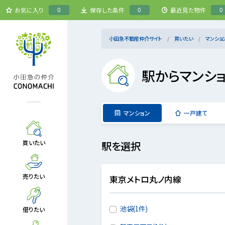
0
0
0
お気に入り
保存した条件
最近見た物件
小田急不動産仲介サイト
買いたい
マンショ
駅からマンシ
マンション
一戸建て
買いたい
駅を選択
売りたい
東京メトロ丸ノ内線
池袋(1件)
借りたい