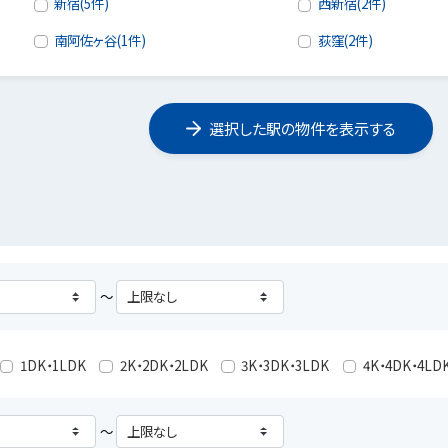
新宿(5件)
西新宿(2件)
南阿佐ヶ谷(1件)
荻窪(2件)
選択した駅の物件を表示する
～
1DK・1LDK
2K・2DK・2LDK
3K・3DK・3LDK
4K・4DK・4LD
～