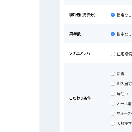
駅距離（徒歩分）
指定なし
築年数
指定なし
ソナエアラバ
住宅設
新着
即入居
角住戸
こだわり条件
オール電
ウォーク
大規模マン