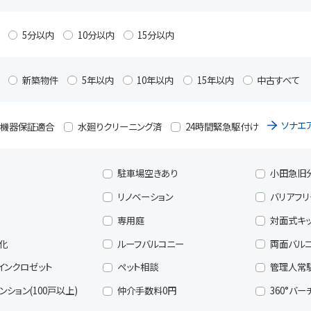
5分以内
10分以内
15分以内
新築物件
5年以内
10年以内
15年以内
中古すべて
ソナエ
備機器保証適合
水廻りクリーニング済
24時間緊急駆付け
駐車場空きあり
小田急旧
可
リノベーション
バリアフリ
専用庭
対面式キ
化
ルーフバルコニー
両面バル
インクロゼット
ペット相談
管理人常
ション(100戸以上)
仲介手数料0円
360°バ