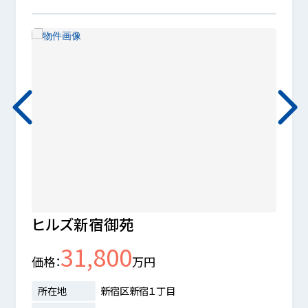
ヒルズ新宿御苑
四谷
31,800
価格
万円
価格
所在地
新宿区新宿１丁目
所在