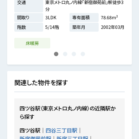
駅徒歩3
交通
東京メトロ丸ノ内線「新宿御苑前」駅徒歩3
交通
分
間取
m²
間取り
3LDK
専有面積
78.68m²
階数
0年01月
階数
5/14階
築年月
2002年03月
LD
床暖房
1
2
3
4
関連した物件を探す
四ツ谷駅（東京メトロ丸ノ内線）の近隣駅か
ら探す
四ツ谷駅
四谷三丁目駅
新宿御苑前駅
新宿三丁目駅