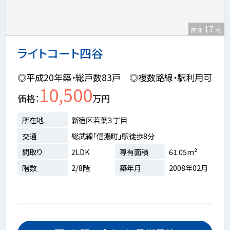
17
画像
枚
ライトコート四谷
◎平成20年築・総戸数83戸 ◎複数路線・駅利用可
10,500
価格
万円
所在地
新宿区若葉３丁目
交通
総武線「信濃町」駅徒歩8分
間取り
2LDK
専有面積
61.05m²
階数
2/8階
築年月
2008年02月