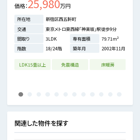
25,980
価格
万円
価格
所在地
新宿区西五軒町
交通
東京メトロ東西線「神楽坂」駅徒歩9分
所在
間取り
3LDK
専有面積
79.71m²
交通
分
階数
18/24階
築年月
2002年11月
間取
8m²
階数
0年04月
LDK15畳以上
免震構造
床暖房
LD
1
2
3
4
5
6
7
8
9
10
11
12
関連した物件を探す