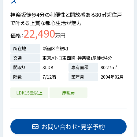
ス
神楽坂徒歩4分の利便性と開放感ある80㎡超住戸
で叶える上質な都心生活が魅力
22,490
価格
万円
所在地
新宿区白銀町
交通
東京メトロ東西線「神楽坂」駅徒歩4分
間取り
3LDK
専有面積
80.27m²
階数
7/12階
築年月
2004年02月
LDK15畳以上
床暖房
お問い合わせ・見学予約