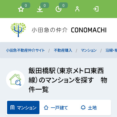
0
0
0
小田急不動産仲介サイト
不動産購入
マンション
沿線・
飯田橋駅（東京メトロ東西
線）のマンションを探す 物
件一覧
マンション
一戸建て
土地