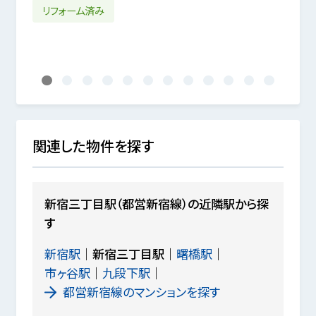
2年02月
リフォーム済み
LD
1
2
3
4
5
6
7
8
9
10
11
12
関連した物件を探す
新宿三丁目駅（都営新宿線）の近隣駅から探
す
新宿駅
新宿三丁目駅
曙橋駅
市ヶ谷駅
九段下駅
都営新宿線のマンションを探す