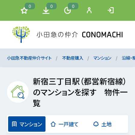
0
0
0
小田急不動産仲介サイト
不動産購入
マンション
沿線・
新宿三丁目駅（都営新宿線）
のマンションを探す 物件一
覧
マンション
一戸建て
土地