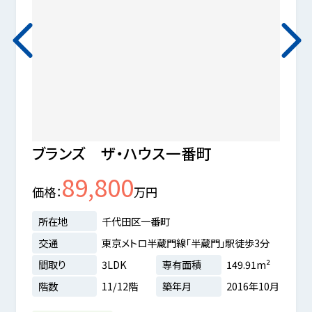
ブランズ ザ・ハウス一番町
ザ・
89,800
ワー
価格
万円
価格
所在地
千代田区一番町
所在
交通
東京メトロ半蔵門線「半蔵門」駅徒歩3分
交通
間取り
3LDK
専有面積
149.91m²
間取
階数
11/12階
築年月
2016年10月
階数
9m²