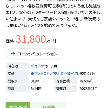
らに、「ペット複数匹飼育可（規約有）」という点も見逃せ
ません。安心のアフターサービス保証も付いたこの美し
い住まいで 、大切なご家族やペットと一緒に、新次元の
心地よい都心ライフを始めてみませんか。
31,800
万円
価格
ローンシミュレーション
所在地
新宿区
新宿１丁目
交通
東京メトロ丸ノ内線
「
新宿御苑前
」駅徒歩3分
間取り
3LDK
専有面積
78.68m²
階数
5/14階
築年月
2002年03月
床暖房
住戸・設備