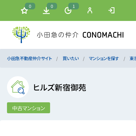
0
0
1
小田急不動産仲介サイト
買いたい
マンションを探す
東
ヒルズ新宿御苑
中古マンション