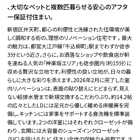
、大切なペットと複数匹暮らせる安心のアフタ
ー保証付住まい。
新宿区弁天町、都心の利便性と洗練された住環境が美
しく調和する街の、理想のリノベーション住宅です 。 最大
の魅力は、都営大江戸線「牛込柳町」駅までわずか徒歩
3分という近さ。さらに、お洒落なショップや飲食店が軒
を連ねる人気の「神楽坂エリア」も徒歩圏内（約15分）に
収める贅沢な立地です。利便性の良い立地が、日々の暮
らしに大きな彩りを添えます。2026年2月に完了した室
内リノベーションは、表面の貼り替えにとどまらず、見え
ない給排水管まで新規交換するこだわりぶり。約14.2帖
の広々としたLDには足元から優しく暖める床暖房を完
備し、キッチンには家事をサポートする食洗機を標準装
備しています。2つの洋室にはそれぞれクローゼットが備
わり 、玄関には大容量のシューズインクローゼット
（SIC）を設けるなど、住まい全体の収納力も抜群です。さ