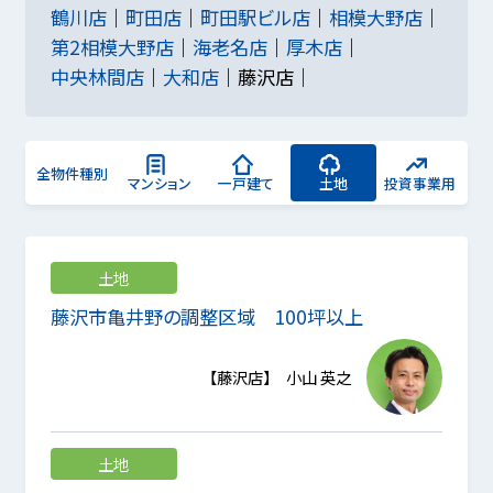
鶴川店
町田店
町田駅ビル店
相模大野店
第2相模大野店
海老名店
厚木店
中央林間店
大和店
藤沢店
全物件種別
マンション
一戸建て
土地
投資事業用
土地
藤沢市亀井野の調整区域 100坪以上
【藤沢店】 小山 英之
土地