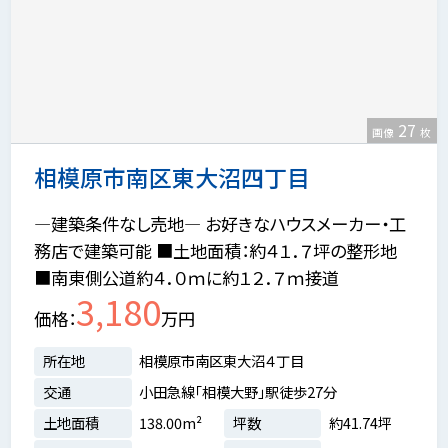
27
画像
枚
相模原市南区東大沼四丁目
―建築条件なし売地― お好きなハウスメーカー・工
務店で建築可能 ■土地面積：約４１．７坪の整形地
■南東側公道約４．０ｍに約１２．７ｍ接道
3,180
価格
万円
所在地
相模原市南区東大沼４丁目
交通
小田急線「相模大野」駅徒歩27分
土地面積
138.00m²
坪数
約41.74坪