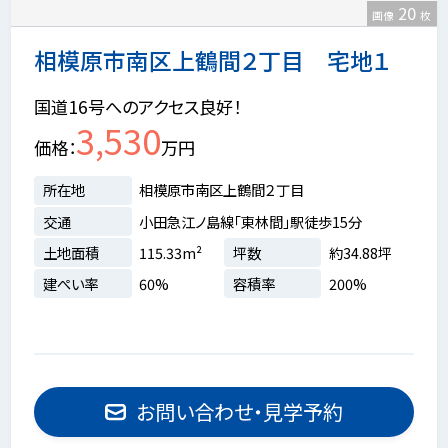
20
画像
枚
相模原市南区上鶴間２丁目 宅地１
国道16号へのアクセス良好！
3,530
価格
万円
所在地
相模原市南区上鶴間２丁目
交通
小田急江ノ島線「東林間」駅徒歩15分
土地面積
115.33m²
坪数
約34.88坪
建ぺい率
60%
容積率
200%
お問い合わせ・見学予約