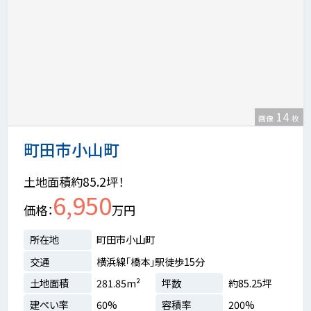
14
画像
枚
町田市小山町
土地面積約85.2坪！
6,950
価格
万円
所在地
町田市小山町
交通
横浜線「橋本」駅徒歩15分
土地面積
281.85m²
坪数
約85.25坪
建ぺい率
60%
容積率
200%