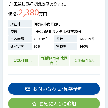
り・風通し良好で開放感あります。
2,380
価格
万円
所在地
相模原市南区豊町
交通
小田急線「相模大野」駅徒歩20分
土地面積
73.37m²
坪数
約22.19坪
建ぺい率
60%
容積率
160%
南道路（南東・南西
2沿線利用可
建築条件なし
含む）
お問い合わせ・見学予約
お気に入りに追加