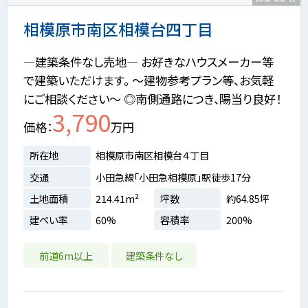
相模原市南区相模台四丁目
―建築条件なし売地― お好きなハウスメーカー等
で建築いただけます。 ～建物参考プラン等、お気軽
にご相談ください～ ◎南側通路につき、陽当り良好！
3,790
価格
万円
所在地
相模原市南区相模台４丁目
交通
小田急線「小田急相模原」駅徒歩17分
土地面積
214.41m²
坪数
約64.85坪
建ぺい率
60%
容積率
200%
前道6m以上
建築条件なし