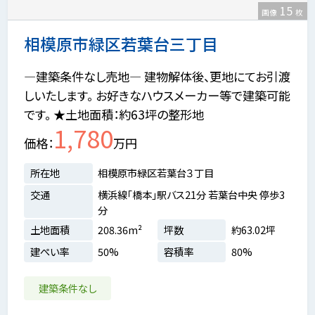
15
画像
枚
相模原市緑区若葉台三丁目
―建築条件なし売地― 建物解体後、更地にてお引渡
しいたします。 お好きなハウスメーカー等で建築可能
です。 ★土地面積：約63坪の整形地
1,780
価格
万円
所在地
相模原市緑区若葉台３丁目
交通
横浜線「橋本」駅バス21分 若葉台中央 停歩3
分
土地面積
208.36m²
坪数
約63.02坪
建ぺい率
50%
容積率
80%
建築条件なし