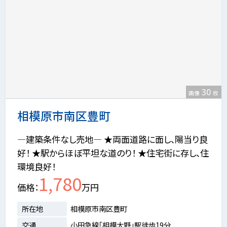
30
画像
枚
相模原市南区豊町
―建築条件なし売地― ★両面道路に面し、陽当り良
好！ ★駅からほぼ平坦な道のり！ ★住宅街に存し、住
環境良好！
1,780
価格
万円
所在地
相模原市南区豊町
交通
小田急線「相模大野」駅徒歩19分