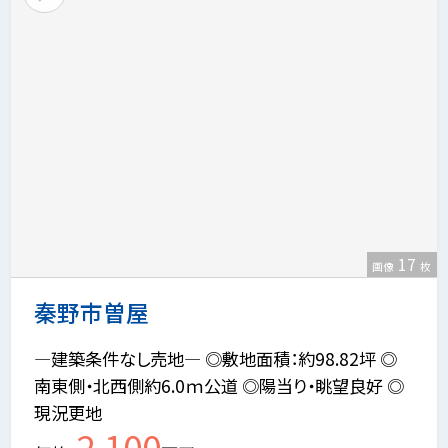
17
画像
枚
秦野市曽屋
―建築条件なし売地― ◎敷地面積：約98.82坪 ◎
南東側・北西側約6.0ｍ公道 ◎陽当り・眺望良好 ◎
現況更地
2,100