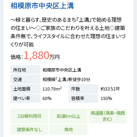
相模原市中央区上溝
～緑と暮らす、歴史のあるまち『上溝』で始める理想
の住まい～◇ご家族のこだわりを叶える土地◇建築
条件無で、ライフスタイルに合わせた理想の住まいづ
くりが可能
1,880
価格
万円
所在地
相模原市中央区上溝
交通
相模線「上溝」駅徒歩10分
土地面積
110.79m²
坪数
約33.51坪
建ぺい率
60%
容積率
150%
南道路（南東・南西
2沿線利用可
前道6m以上
含む）
建築条件なし
角地