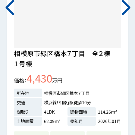
相模原市緑区橋本７丁目 全２棟
相模
１号棟
区
価格
4,430
価格
万円
所在
交通
所在地
相模原市緑区橋本７丁目
間取
交通
横浜線「相原」駅徒歩10分
土地
間取り
4LDK
建物面積
114.26m²
土地面積
62.09m²
築年月
2026年01月
28m²
LD
6年08月