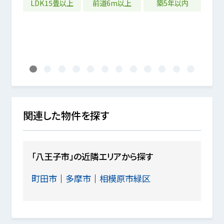
LDK15畳以上
前道6m以上
築5年以内
以内
1
2
3
4
5
6
7
8
9
10
11
12
関連した物件を探す
「八王子市」の近隣エリアから探す
町田市
多摩市
相模原市緑区