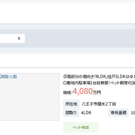
《5階部分の南向き「4LDK」住戸》LDK
◎敷地内駐車場1台目無償！ペット飼育可(細
4,080
価格
万円
所在地
八王子市鑓水２丁目
間取り
4LDK
専有面積
10
ペット相談