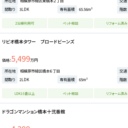
所在地
相模原市緑区東橋本２丁目
交通
間取り
3LDK
専有面積
65.56m²
階数
2沿線利用可
ペット相談
リフォーム済み
リビオ橋本タワー ブロードビーンズ
5,499
価格
万円
所在地
相模原市緑区橋本６丁目
交通
間取り
2LDK
専有面積
65m²
階数
LDK15畳以上
ペット相談
リフォーム済み
ドラゴンマンション橋本十弐番館