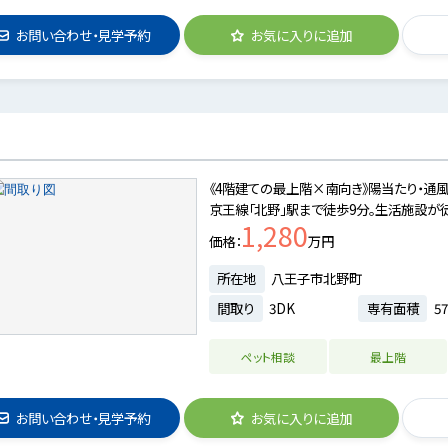
お問い合わせ・見学予約
お気に入りに追加
《4階建ての最上階×南向き》陽当たり・通
京王線「北野」駅まで徒歩9分。生活施設が徒
1,280
価格
万円
所在地
八王子市北野町
間取り
3DK
専有面積
57
ペット相談
最上階
お問い合わせ・見学予約
お気に入りに追加