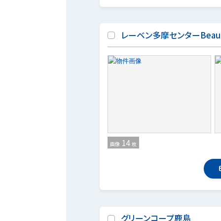
レーベン多摩センターBeau
14
画像
枚
グリーンコープ鹿島