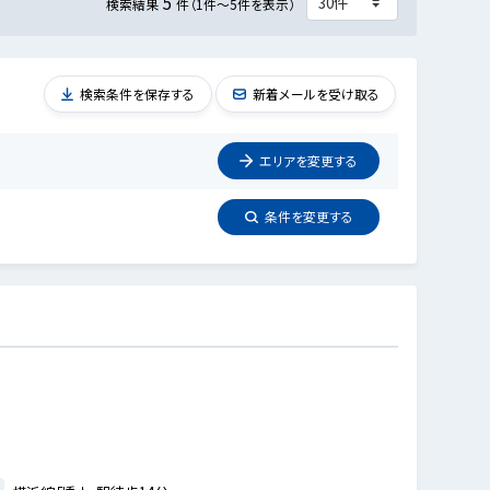
5
検索結果
件（1件～5件を表示）
検索条件を保存する
新着メールを受け取る
エリアを
変更
する
条件を
変更
する