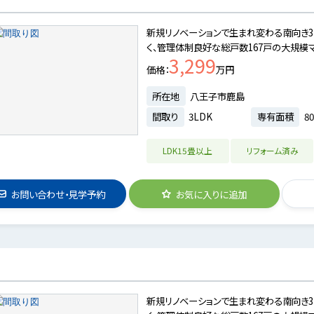
新規リノベーションで生まれ変わる南向き3
く、管理体制良好な総戸数167戸の大規模マ
3,299
価格
万円
所在地
八王子市鹿島
間取り
3LDK
専有面積
80
LDK15畳以上
リフォーム済み
お問い合わせ・見学予約
お気に入りに追加
新規リノベーションで生まれ変わる南向き3