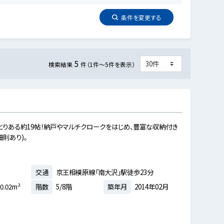
条件を
変更
する
5
検索結果
件（1件～5件を表示）
はゆとりある約19帖！納戸やマルチクロークをはじめ、豊富な収納付き
則あり)。
交通
京王相模原線「南大沢」駅徒歩23分
0.02m²
階数
5/8階
築年月
2014年02月