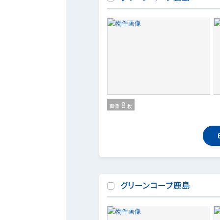
8
画像
枚
グリーンコープ鹿島