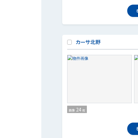
カーサ北野
24
画像
枚