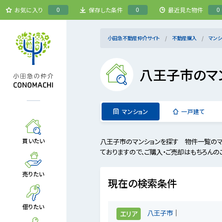
0
0
0
お気に入り
保存した条件
最近見た物件
小田急不動産仲介サイト
不動産購入
マンシ
八王子市のマ
マンション
一戸建て
八王子市のマンションを探す 物件一覧のマ
買いたい
ておりますので、ご購入・ご売却はもちろんの
売りたい
現在の検索条件
借りたい
八王子市
エリア