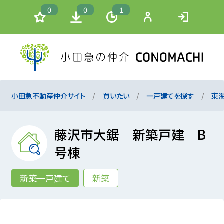
0
0
1
小田急不動産仲介サイト
買いたい
一戸建てを探す
東
藤沢市大鋸 新築戸建 B
号棟
新築一戸建て
新築