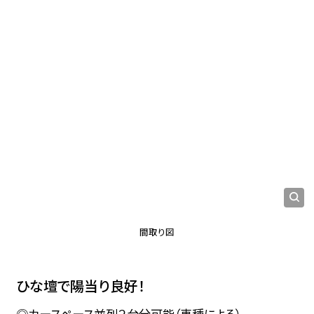
間取り図
ひな壇で陽当り良好！
◎カースペース並列２台分可能（車種による）