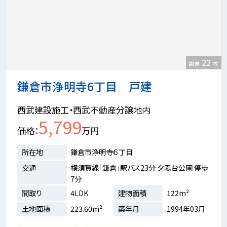
22
画像
枚
鎌倉市浄明寺6丁目 戸建
西武建設施工・西武不動産分譲地内
5,799
価格
万円
所在地
鎌倉市浄明寺６丁目
交通
横須賀線「鎌倉」駅バス23分 夕陽台公園 停歩
7分
間取り
4LDK
建物面積
122m²
土地面積
223.60m²
築年月
1994年03月