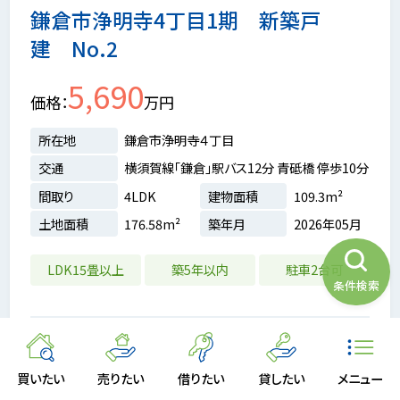
鎌倉市浄明寺4丁目1期 新築戸
建 No.2
5,690
価格
万円
所在地
鎌倉市浄明寺４丁目
交通
横須賀線「鎌倉」駅バス12分 青砥橋 停歩10分
間取り
4LDK
建物面積
109.3m²
土地面積
176.58m²
築年月
2026年05月
LDK15畳以上
築5年以内
駐車2台可
条件検索
お問い合わせ・見学予約
買いたい
売りたい
借りたい
貸したい
メニュー