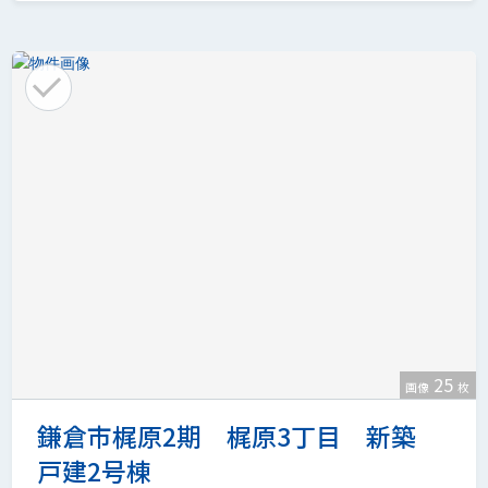
25
画像
枚
鎌倉市梶原2期 梶原3丁目 新築
戸建2号棟