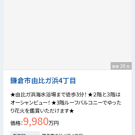
26
画像
枚
鎌倉市由比ガ浜4丁目
★由比ガ浜海水浴場まで徒歩3分！ ★２階と３階は
オーシャンビュー！ ★3階ルーフバルコニーでゆった
り花火を鑑賞いただけます★
9,980
価格
万円