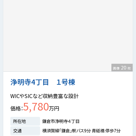
20
画像
枚
浄明寺4丁目 １号棟
WICやSICなど収納豊富な設計
5,780
価格
万円
所在地
鎌倉市浄明寺４丁目
交通
横須賀線「鎌倉」駅バス9分 青砥橋 停歩7分