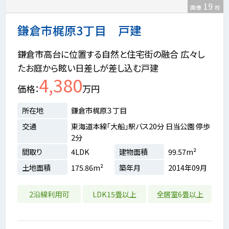
19
画像
枚
鎌倉市梶原3丁目 戸建
鎌倉市高台に位置する自然と住宅街の融合 広々し
たお庭から眩い日差しが差し込む戸建
4,380
価格
万円
所在地
鎌倉市梶原３丁目
交通
東海道本線「大船」駅バス20分 日当公園 停歩
2分
間取り
4LDK
建物面積
99.57m²
土地面積
175.86m²
築年月
2014年09月
2沿線利用可
LDK15畳以上
全居室6畳以上