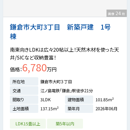
24
画像
枚
鎌倉市大町3丁目 新築戸建 1号
棟
南東向きLDKは広々20帖以上！天然木材を使った天
井/SICなど収納豊富！
6,780
価格
万円
所在地
鎌倉市大町３丁目
交通
江ノ島電鉄「鎌倉」駅徒歩21分
間取り
3LDK
建物面積
101.85m²
土地面積
137.15m²
築年月
2026年06月
LDK15畳以上
築5年以内