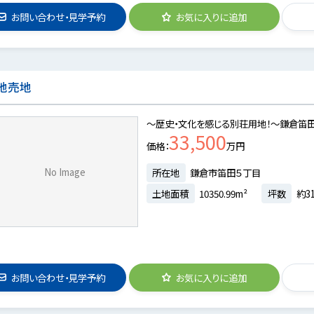
お問い合わせ・見学予約
お気に入りに追加
地売地
～歴史・文化を感じる別荘用地！～鎌倉笛田
33,500
価格
万円
No Image
所在地
鎌倉市笛田５丁目
土地面積
10350.99m²
坪数
約31
お問い合わせ・見学予約
お気に入りに追加