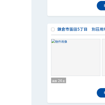
鎌倉市笛田5丁目 別荘用
24
画像
枚