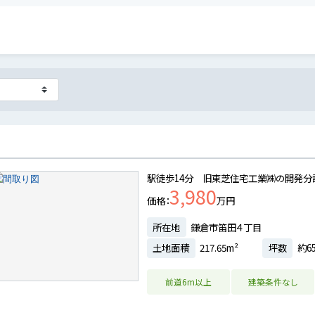
駅徒歩14分 旧東芝住宅工業㈱の開発分
3,980
価格
万円
所在地
鎌倉市笛田４丁目
土地面積
217.65m²
坪数
約65
前道6m以上
建築条件なし