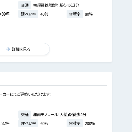
交通
横須賀線「鎌倉」駅徒歩13分
.89坪
建ぺい率
40%
容積率
80%
詳細を見る
ーカーにてご建築いただけます！
交通
湘南モノレール「大船」駅徒歩4分
.82坪
建ぺい率
60%
容積率
200%