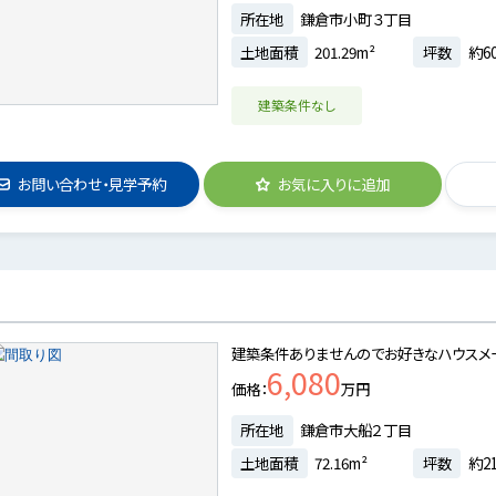
所在地
鎌倉市小町３丁目
土地面積
201.29m²
坪数
約60
建築条件なし
お問い合わせ・見学予約
お気に入りに追加
建築条件ありませんのでお好きなハウスメ
6,080
価格
万円
所在地
鎌倉市大船２丁目
土地面積
72.16m²
坪数
約21