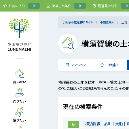
0
0
0
お気に入り
保存した条件
最近見た物件
小田急不動産仲介サイト
不動産購入
土地
横須賀線の土
マンション
一戸建て
横須賀線の土地を探す 物件一覧の土地一覧
買いたい
ので、ご購入・ご売却はもちろんのこと、その
売りたい
現在の検索条件
借りたい
横須賀線
品川
大船
駅