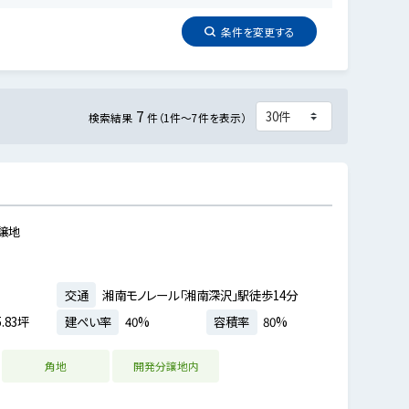
条件を
変更
する
7
検索結果
件（1件～7件を表示）
譲地
交通
湘南モノレール「湘南深沢」駅徒歩14分
.83坪
建ぺい率
40%
容積率
80%
角地
開発分譲地内