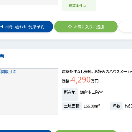
建築条件なし
お問い合わせ・見学予約
お気に入りに追加
画
建築条件なし売地。 お好みのハウスメーカ
4,290
価格
万円
所在地
鎌倉市二階堂
土地面積
166.00m²
坪数
約50