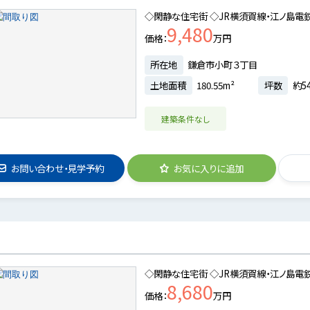
◇閑静な住宅街 ◇JR横須賀線・江ノ島電鉄
9,480
価格
万円
所在地
鎌倉市小町３丁目
土地面積
180.55m²
坪数
約54
建築条件なし
お問い合わせ・見学予約
お気に入りに追加
◇閑静な住宅街 ◇JR横須賀線・江ノ島電鉄
8,680
価格
万円