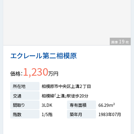
19
画像
枚
エクレール第二相模原
1,230
価格
万円
所在地
相模原市中央区上溝２丁目
交通
相模線「上溝」駅徒歩20分
間取り
3LDK
専有面積
66.29m²
階数
1/5階
築年月
1983年07月