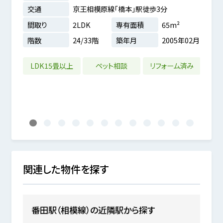
交通
京王相模原線「橋本」駅徒歩3分
交通
間取り
2LDK
専有面積
65m²
間取
階数
24/33階
築年月
2005年02月
階数
9m²
9年11月
LDK15畳以上
ペット相談
リフォーム済み
ペ
1
2
3
4
5
6
7
8
9
10
11
12
関連した物件を探す
番田駅（相模線）の近隣駅から探す