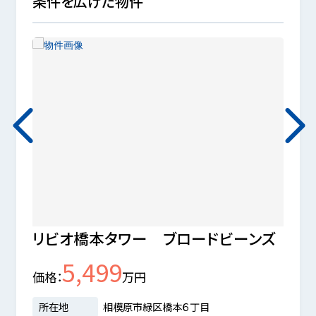
条件を広げた物件
リビオ橋本タワー ブロードビーンズ
ミオ
5,499
価格
万円
価格
所在地
相模原市緑区橋本６丁目
所在