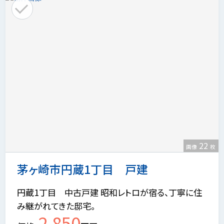
22
画像
枚
茅ヶ崎市円蔵1丁目 戸建
円蔵1丁目 中古戸建 昭和レトロが宿る、丁寧に住
み継がれてきた邸宅。
2,850