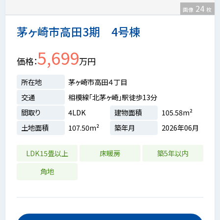
24
画像
枚
茅ヶ崎市高田3期 4号棟
5,699
価格
万円
所在地
茅ヶ崎市高田４丁目
交通
相模線「北茅ヶ崎」駅徒歩13分
間取り
4LDK
建物面積
105.58m²
土地面積
107.50m²
築年月
2026年06月
LDK15畳以上
床暖房
築5年以内
角地