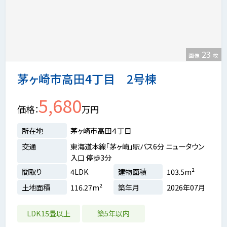
23
画像
枚
茅ヶ崎市高田4丁目 2号棟
5,680
価格
万円
所在地
茅ヶ崎市高田４丁目
交通
東海道本線「茅ヶ崎」駅バス6分 ニュータウン
入口 停歩3分
間取り
4LDK
建物面積
103.5m²
土地面積
116.27m²
築年月
2026年07月
LDK15畳以上
築5年以内