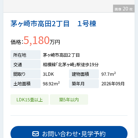
20
画像
枚
茅ヶ崎市高田2丁目 １号棟
5,180
価格
万円
所在地
茅ヶ崎市高田２丁目
交通
相模線「北茅ヶ崎」駅徒歩19分
間取り
3LDK
建物面積
97.7m²
土地面積
98.92m²
築年月
2026年09月
LDK15畳以上
築5年以内
お問い合わせ・見学予約