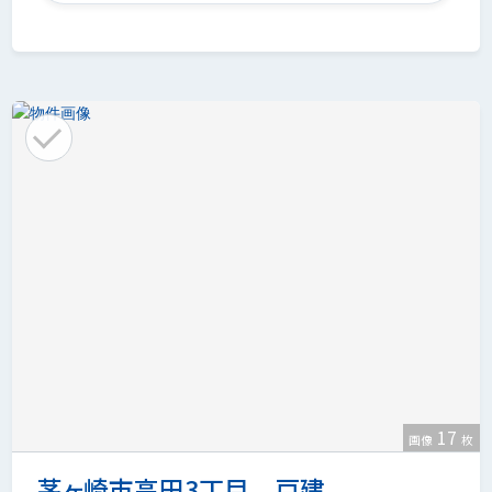
17
画像
枚
茅ヶ崎市高田3丁目 戸建