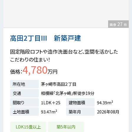
27
画像
枚
高田2丁目III 新築戸建
固定階段ロフトや造作洗面台など、空間を活かした
こだわりの住まい！
4,780
価格
万円
所在地
茅ヶ崎市高田２丁目
交通
相模線「北茅ヶ崎」駅徒歩19分
間取り
1LDK＋2S
建物面積
94.39m²
土地面積
93.47m²
築年月
2026年08月
LDK15畳以上
築5年以内