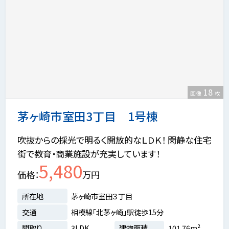
18
画像
枚
茅ヶ崎市室田3丁目 1号棟
吹抜からの採光で明るく開放的なＬＤＫ！ 閑静な住宅
街で教育・商業施設が充実しています！
5,480
価格
万円
所在地
茅ヶ崎市室田３丁目
交通
相模線「北茅ヶ崎」駅徒歩15分
間取り
3LDK
建物面積
101.76m²