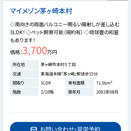
マイメゾン茅ヶ崎本村
◇南向きの両面バルコニー明るい陽射しが差し込む
3LDK！ ◇ペット飼育可能（規約有） ◇琉球畳の和室
もあります！
3,700
価格
万円
所在地
茅ヶ崎市本村５丁目
交通
東海道本線「茅ヶ崎」駅徒歩15分
間取り
3LDK
専有面積
71.56m²
階数
2/10階
築年月
2002年08月
お問い合わせ・見学予約