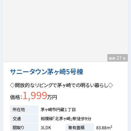
27
画像
枚
サニータウン茅ヶ崎5号棟
◇開放的なリビングで茅ヶ崎での明るい暮らし◇
1,999
価格
万円
所在地
茅ヶ崎市円蔵１丁目
交通
相模線「北茅ヶ崎」駅徒歩9分
間取り
3LDK
専有面積
83.88m²