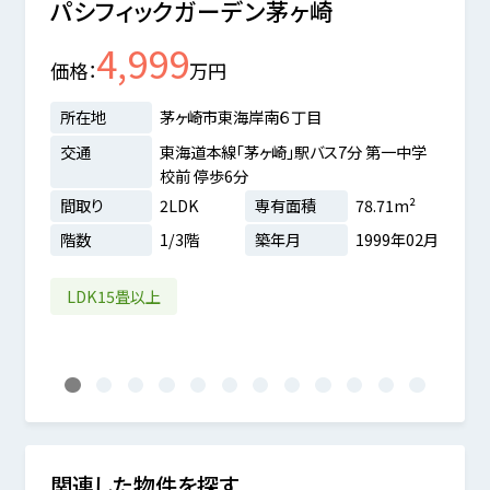
パシフィックガーデン茅ヶ崎
シー
4,999
価格
万円
価格
所在地
茅ヶ崎市東海岸南６丁目
所在
交通
東海道本線「茅ヶ崎」駅バス7分 第一中学
交通
校前 停歩6分
間取
間取り
2LDK
専有面積
78.71m²
階数
3m²
階数
1/3階
築年月
1999年02月
1年12月
ペ
LDK15畳以上
1
2
3
4
5
6
7
8
9
10
11
12
関連した物件を探す