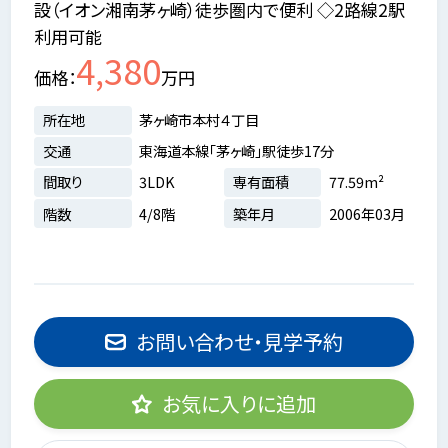
設（イオン湘南茅ヶ崎）徒歩圏内で便利 ◇2路線2駅
利用可能
4,380
価格
万円
所在地
茅ヶ崎市本村４丁目
交通
東海道本線「茅ヶ崎」駅徒歩17分
間取り
3LDK
専有面積
77.59m²
階数
4/8階
築年月
2006年03月
お問い合わせ・見学予約
お気に入りに追加