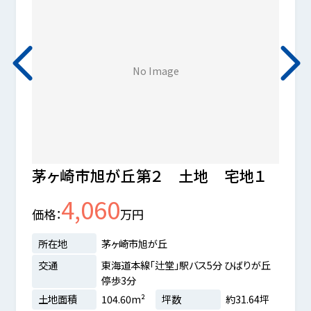
No Image
茅ヶ崎市旭が丘第２ 土地 宅地１
茅ヶ
4,060
価格
万円
価格
所在地
茅ヶ崎市旭が丘
所在
交通
東海道本線「辻堂」駅バス5分 ひばりが丘
交通
停歩3分
土地面積
104.60m²
坪数
約31.64坪
土地