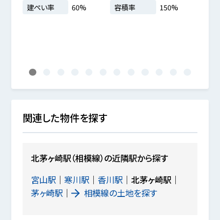
.35坪
建ぺい率
60%
容積率
150%
建ぺ
%
1
2
3
4
5
6
7
8
9
10
11
12
関連した物件を探す
北茅ヶ崎駅（相模線）の近隣駅から探す
宮山駅
寒川駅
香川駅
北茅ヶ崎駅
茅ヶ崎駅
相模線の土地を探す