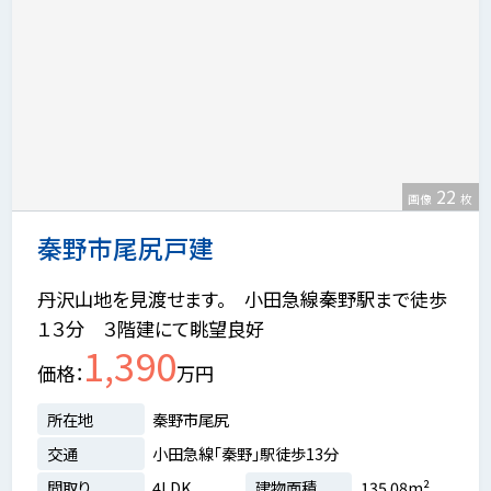
22
画像
枚
秦野市尾尻戸建
丹沢山地を見渡せます。 小田急線秦野駅まで徒歩
１３分 ３階建にて眺望良好
1,390
価格
万円
所在地
秦野市尾尻
交通
小田急線「秦野」駅徒歩13分
間取り
4LDK
建物面積
135.08m²