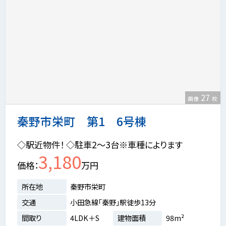
27
画像
枚
秦野市栄町 第1 6号棟
◇駅近物件！ ◇駐車2～3台※車種によります
3,180
価格
万円
所在地
秦野市栄町
交通
小田急線「秦野」駅徒歩13分
間取り
4LDK＋S
建物面積
98m²