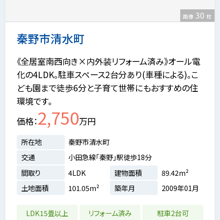
30
画像
枚
秦野市清水町
《全居室南西向き×内外装リフォーム済み》オール電
化の4LDK。駐車スペース2台分あり(車種による)。こ
ども園まで徒歩6分と子育て世帯にもおすすめの住
環境です。
2,750
価格
万円
所在地
秦野市清水町
交通
小田急線「秦野」駅徒歩18分
間取り
4LDK
建物面積
89.42m²
土地面積
101.05m²
築年月
2009年01月
LDK15畳以上
リフォーム済み
駐車2台可