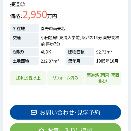
接道◎
2,950
価格
万円
所在地
秦野市南矢名
交通
小田急線「東海大学前」駅バス14分 秦野高校
前 停歩7分
間取り
4LDK
建物面積
92.73m²
土地面積
232.87m²
築年月
1985年10月
南道路（南東・南西
LDK15畳以上
リフォーム済み
含む）
お問い合わせ・見学予約
お気に入りに追加