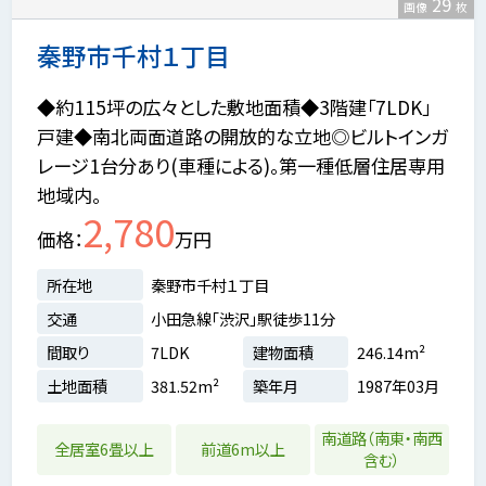
29
画像
枚
秦野市千村１丁目
◆約115坪の広々とした敷地面積◆3階建「7LDK」
戸建◆南北両面道路の開放的な立地◎ビルトインガ
レージ1台分あり(車種による)。第一種低層住居専用
地域内。
2,780
価格
万円
所在地
秦野市千村１丁目
交通
小田急線「渋沢」駅徒歩11分
間取り
7LDK
建物面積
246.14m²
土地面積
381.52m²
築年月
1987年03月
南道路（南東・南西
全居室6畳以上
前道6m以上
含む）