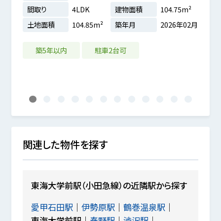
間取り
4LDK
建物面積
104.75m²
利台入口
間取
土地面積
104.85m²
築年月
2026年02月
土地
85m²
築5年以内
駐車2台可
0年12月
全居
1
2
3
4
5
6
7
8
9
10
11
12
関連した物件を探す
東海大学前駅（小田急線）の近隣駅から探す
愛甲石田駅
伊勢原駅
鶴巻温泉駅
東海大学前駅
秦野駅
渋沢駅