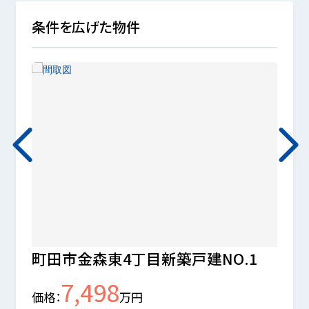
条件を広げた物件
町田市金森東4丁目新築戸建NO.1
町田
7,498
価格
万円
価格