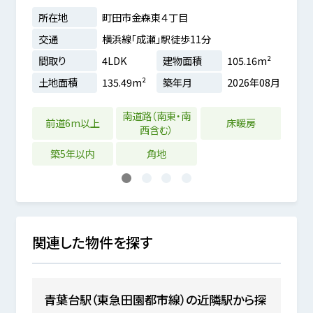
所在地
町田市金森東４丁目
所在
7分
交通
横浜線「成瀬」駅徒歩11分
交通
17m²
間取り
4LDK
建物面積
105.16m²
間取
0年06月
土地面積
135.49m²
築年月
2026年08月
土地
南道路（南東・南
南道
前道6m以上
床暖房
西含む）
築5年以内
角地
1
2
3
4
関連した物件を探す
青葉台駅（東急田園都市線）の近隣駅から探