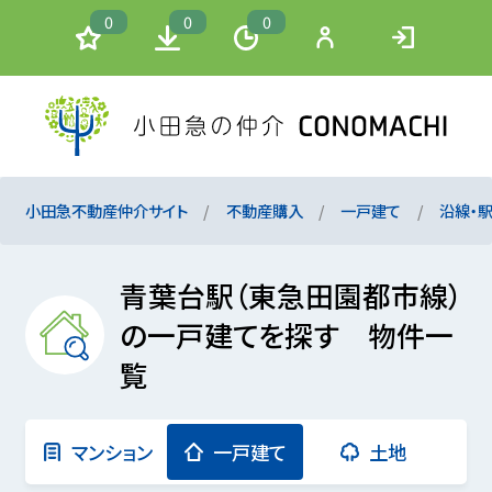
0
0
0
小田急不動産仲介サイト
不動産購入
一戸建て
沿線・
青葉台駅（東急田園都市線）
の一戸建てを探す 物件一
覧
マンション
一戸建て
土地