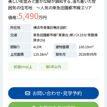
美しい街並みと豊かな緑が調和する、落ち着いた雰
囲気の住宅地 ～人気の東急田園都市線エリア
5,490
価格
万円
所在地
横浜市青葉区鴨志田町
交通
東急田園都市線「青葉台」駅バス10分 常磐橋
停歩2分
間取り
4LDK
建物面積
100.19m²
土地面積
125.38m²
築年月
2026年09月
前道6m以上
築5年以内
お問い合わせ・見学予約