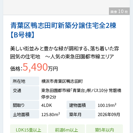
10
画像
枚
青葉区鴨志田町新築分譲住宅全2棟
【B号棟】
美しい街並みと豊かな緑が調和する、落ち着いた雰
囲気の住宅地 ～人気の東急田園都市線エリア
5,490
価格
万円
所在地
横浜市青葉区鴨志田町
交通
東急田園都市線「青葉台」駅バス10分 常磐橋
停歩2分
間取り
4LDK
建物面積
100.19m²
土地面積
125.80m²
築年月
2026年09月
LDK15畳以上
前道6m以上
築5年以内