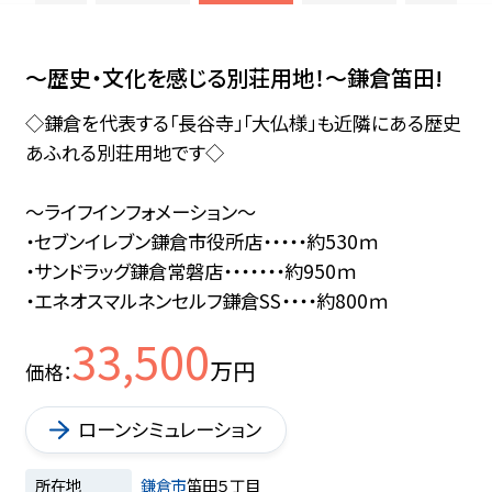
No Image
～歴史・文化を感じる別荘用地！～鎌倉笛田!
◇鎌倉を代表する「長谷寺」「大仏様」も近隣にある歴史
あふれる別荘用地です◇
～ライフインフォメーション～
・セブンイレブン鎌倉市役所店・・・・・約530ｍ
・サンドラッグ鎌倉常磐店・・・・・・・約950ｍ
・エネオスマルネンセルフ鎌倉SS・・・・約800ｍ
33,500
万円
価格
ローンシミュレーション
所在地
鎌倉市
笛田５丁目