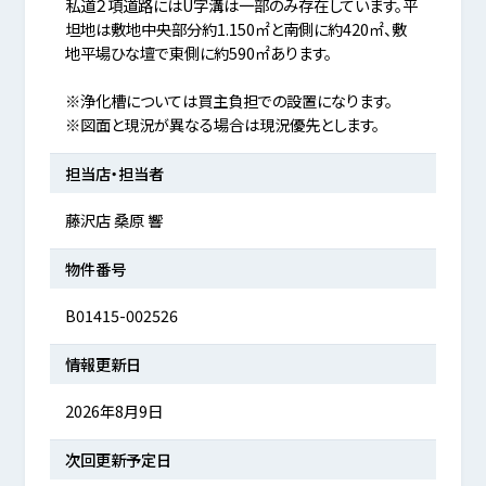
私道２項道路にはU字溝は一部のみ存在しています。平
坦地は敷地中央部分約1.150㎡と南側に約420㎡、敷
地平場ひな壇で東側に約590㎡あります。
※浄化槽については買主負担での設置になります。
※図面と現況が異なる場合は現況優先とします。
担当店・担当者
藤沢店 桑原 響
物件番号
B01415-002526
情報更新日
2026年8月9日
次回更新予定日