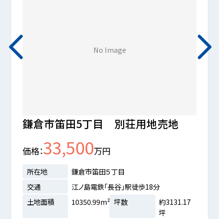
No Image
鎌倉市笛田5丁目 別荘用地売地
鎌倉
33,500
価格
万円
価格
所在地
鎌倉市笛田５丁目
所在
交通
江ノ島電鉄「長谷」駅徒歩18分
交通
土地面積
10350.99m²
坪数
約3131.17
土地
4分
坪
建ぺ