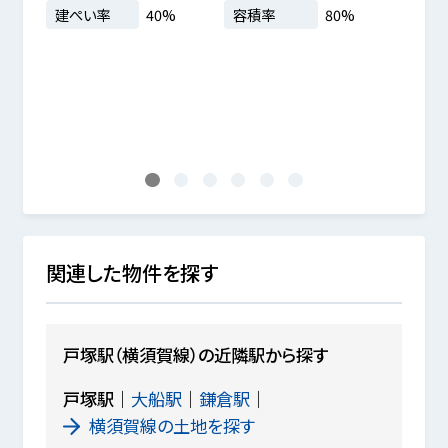
.83坪
建ぺい率
40%
容積率
80%
建築
地
1
2
3
4
5
6
関連した物件を探す
戸塚駅（横須賀線）の近隣駅から探す
戸塚駅
大船駅
鎌倉駅
横須賀線の土地を探す