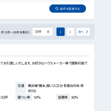
条件を
変更
する
4
1
2
次へ
件（1件～30件を表示）
てお引渡しいたします。 お好きなハウスメーカー等で建築可能で
交通
横浜線「橋本」駅バス21分 若葉台中央 停
歩3分
.02坪
建ぺい率
50%
容積率
80%