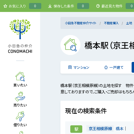
0
0
0
お気に入り
保存した条件
最近見た物件
小田急不動産仲介サイト
不動産購入
土地
橋本駅（京王
マンション
一戸建て
橋本駅（京王相模原線）の土地を探す 物件
買いたい
意しておりますので、ご購入・ご売却はもちろ
売りたい
現在の検索条件
借りたい
京王相模原線
橋本
駅