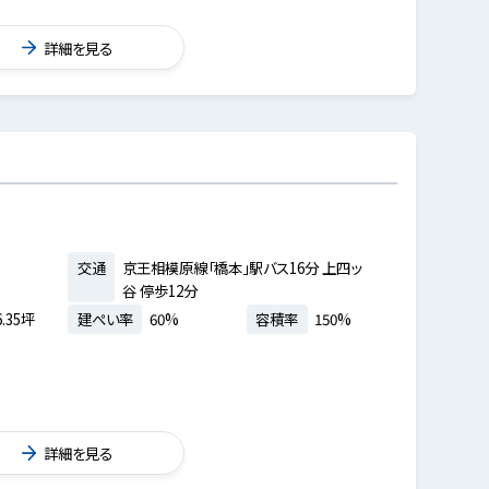
詳細を見る
交通
京王相模原線「橋本」駅バス16分 上四ッ
谷 停歩12分
.35坪
建ぺい率
60%
容積率
150%
詳細を見る