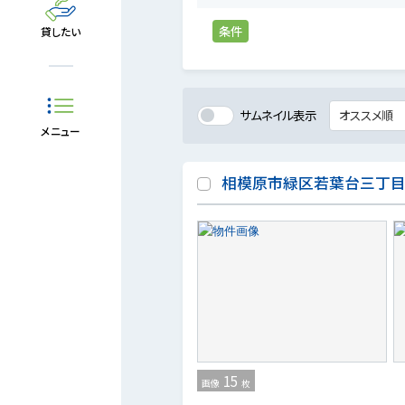
条件
貸したい
サムネイル表示
メニュー
相模原市緑区若葉台三丁
15
画像
枚