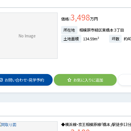
3,498
価格
万円
所在地
相模原市緑区東橋本３丁目
No Image
土地面積
134.59m²
坪数
約40
お問い合わせ・見学予約
お気に入りに追加
◆横浜線・京王相模原線「橋本」駅徒歩13