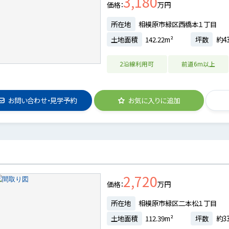
3,180
価格
万円
所在地
相模原市緑区西橋本１丁目
土地面積
142.22m²
坪数
約43
2沿線利用可
前道6m以上
お問い合わせ・見学予約
お気に入りに追加
2,720
価格
万円
所在地
相模原市緑区二本松１丁目
土地面積
112.39m²
坪数
約33