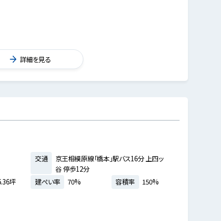
詳細を見る
交通
京王相模原線「橋本」駅バス16分 上四ッ
谷 停歩12分
.36坪
建ぺい率
70%
容積率
150%