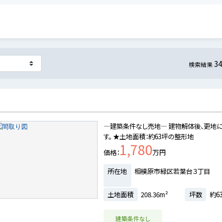
3
検索結果
目
―建築条件なし売地― 建物解体後、更地に
す。 ★土地面積：約63坪の整形地
1,780
価格
万円
所在地
相模原市緑区若葉台３丁目
土地面積
208.36m²
坪数
約63
建築条件なし