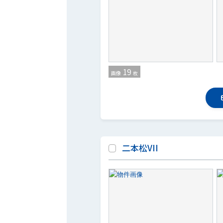
19
画像
枚
二本松VII