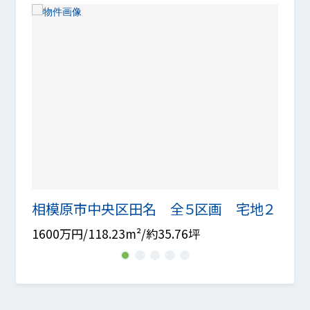
地A
相模原市中央区田名 全５区画 宅地２
相模
1600万円/118.23m²/約35.76坪
1570
1
2
3
4
5