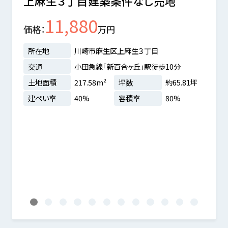
上麻生３丁目建築条件なし売地
上麻
11,880
価格
万円
価格
所在地
川崎市麻生区上麻生３丁目
所在
交通
小田急線「新百合ヶ丘」駅徒歩10分
交通
土地面積
217.58m²
坪数
約65.81坪
土地
建ぺい率
40%
容積率
80%
建ぺ
.85坪
%
1
2
3
4
5
6
7
8
9
10
11
12