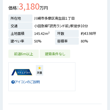
3,180
価格
万円
所在地
川崎市多摩区南生田１丁目
交通
小田急線「読売ランド前」駅徒歩10分
土地面積
145.42m²
坪数
約43.98坪
建ぺい率
50%
容積率
80%
前道6m以上
建築条件なし
★
測量
アイコンのご説明