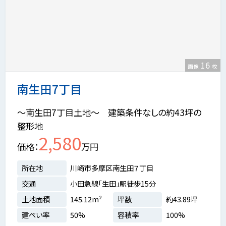
16
画像
枚
南生田7丁目
～南生田7丁目土地～ 建築条件なしの約43坪の
整形地
2,580
価格
万円
所在地
川崎市多摩区南生田７丁目
交通
小田急線「生田」駅徒歩15分
土地面積
145.12m²
坪数
約43.89坪
建ぺい率
50%
容積率
100%