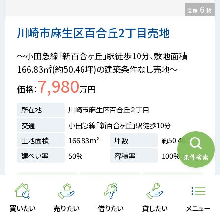
6
画像
枚
川崎市麻生区百合丘2丁目売地
～小田急線「新百合ヶ丘」駅徒歩10分、敷地面積
166.83㎡(約50.46坪)の建築条件なし売地～
7,980
価格
万円
所在地
川崎市麻生区百合丘２丁目
交通
小田急線「新百合ヶ丘」駅徒歩10分
土地面積
166.83m²
坪数
約50.46坪
建ぺい率
50%
容積率
100%
条件検索
前道6m以上
建築条件なし
角地
買いたい
売りたい
借りたい
貸したい
メニュー