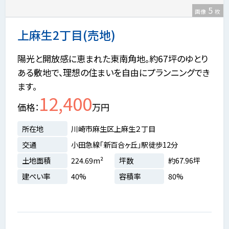
5
画像
枚
上麻生2丁目(売地)
陽光と開放感に恵まれた東南角地。約67坪のゆとり
ある敷地で、理想の住まいを自由にプランニングでき
ます。
12,400
価格
万円
所在地
川崎市麻生区上麻生２丁目
交通
小田急線「新百合ヶ丘」駅徒歩12分
土地面積
224.69m²
坪数
約67.96坪
建ぺい率
40%
容積率
80%