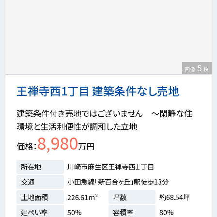
5
画像
枚
王禅寺西1丁目 建築条件なし売地
建築条件付き売地ではございません ～閑静な住
環境と生活利便性が調和した立地
8,980
価格
万円
所在地
川崎市麻生区王禅寺西１丁目
交通
小田急線「新百合ヶ丘」駅徒歩13分
土地面積
226.61m²
坪数
約68.54坪
建ぺい率
50%
容積率
80%