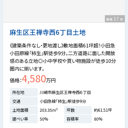
17
画像
枚
麻生区王禅寺西6丁目土地
《建築条件なし・更地渡し》敷地面積61坪超！小田急
小田原線「柿生」駅徒歩9分。二方道路に面した開放
感のある立地◎小中学校や買い物施設が徒歩10分
圏内に揃います。
4,580
価格
万円
所在地
川崎市麻生区王禅寺西６丁目
交通
小田急線「柿生」駅徒歩9分
土地面積
203.35m²
坪数
約61.51坪
建ぺい率
50%
容積率
80%