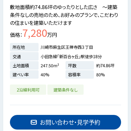
敷地面積約74.86坪のゆったりとした広さ ～建築
条件なしの売地のため、お好みのプランで、こだわり
の住まいを建築いただけます
7,280
価格
万円
所在地
川崎市麻生区王禅寺西３丁目
交通
小田急線「新百合ヶ丘」駅徒歩18分
土地面積
247.50m²
坪数
約74.86坪
建ぺい率
40%
容積率
80%
2沿線利用可
建築条件なし
お問い合わせ・見学予約