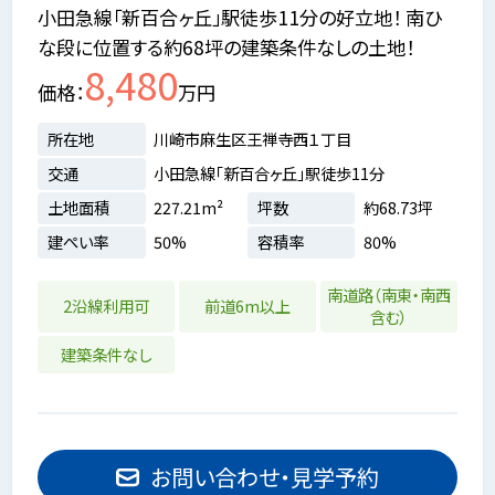
小田急線「新百合ヶ丘」駅徒歩11分の好立地！ 南ひ
な段に位置する約68坪の建築条件なしの土地！
8,480
価格
万円
所在地
川崎市麻生区王禅寺西１丁目
交通
小田急線「新百合ヶ丘」駅徒歩11分
土地面積
227.21m²
坪数
約68.73坪
建ぺい率
50%
容積率
80%
南道路（南東・南西
2沿線利用可
前道6m以上
含む）
建築条件なし
お問い合わせ・見学予約