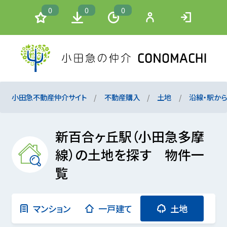
0
0
0
小田急不動産仲介サイト
不動産購入
土地
沿線・駅か
新百合ヶ丘駅（小田急多摩
線）の土地を探す 物件一
覧
マンション
一戸建て
土地