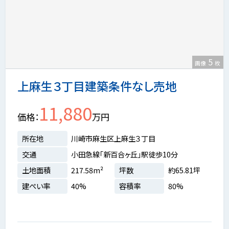
5
画像
枚
上麻生３丁目建築条件なし売地
11,880
価格
万円
所在地
川崎市麻生区上麻生３丁目
交通
小田急線「新百合ヶ丘」駅徒歩10分
土地面積
217.58m²
坪数
約65.81坪
建ぺい率
40%
容積率
80%