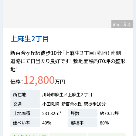
19
画像
枚
上麻生2丁目
新百合ヶ丘駅徒歩10分「上麻生２丁目」売地！ 南側
道路にて日当たり良好です！ 敷地面積約70坪の整形
地！
12,800
価格
万円
所在地
川崎市麻生区上麻生２丁目
交通
小田急線「新百合ヶ丘」駅徒歩10分
土地面積
231.82m²
坪数
約70.12坪
建ぺい率
40%
容積率
80%