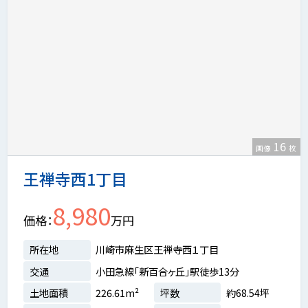
16
画像
枚
王禅寺西1丁目
8,980
価格
万円
所在地
川崎市麻生区王禅寺西１丁目
交通
小田急線「新百合ヶ丘」駅徒歩13分
土地面積
226.61m²
坪数
約68.54坪