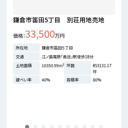
鎌倉市笛田5丁目 別荘用地売地
鎌倉
33,500
価格
万円
価格
所在地
鎌倉市笛田５丁目
所在
交通
江ノ島電鉄「長谷」駅徒歩18分
交通
土地面積
10350.99m²
坪数
約3131.17
土地
4分
坪
建ぺ
.83坪
建ぺい率
40%
容積率
80%
地
1
2
3
4
5
6
7
8
9
10