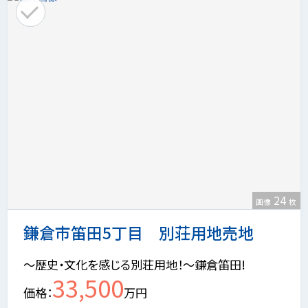
24
画像
枚
鎌倉市笛田5丁目 別荘用地売地
～歴史・文化を感じる別荘用地！～鎌倉笛田!
33,500
価格
万円