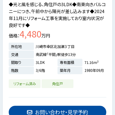
◆光と風を感じる、角住戸の3LDK◆南東向きバルコ
ニーにつき、午前中から陽光が差し込みます◆2024
年11月にリフォーム工事を実施しており室内状況が
良好です◆
4,480
価格
万円
所在地
川崎市幸区北加瀬３丁目
交通
南武線「平間」駅徒歩13分
間取り
3LDK
専有面積
71.16m²
階数
3/6階
築年月
1980年09月
リフォーム済み
角住戸
お問い合わせ・見学予約