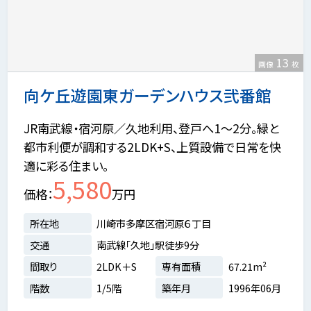
13
画像
枚
向ケ丘遊園東ガーデンハウス弐番館
JR南武線・宿河原／久地利用、登戸へ1〜2分。緑と
都市利便が調和する2LDK+S、上質設備で日常を快
適に彩る住まい。
5,580
価格
万円
所在地
川崎市多摩区宿河原６丁目
交通
南武線「久地」駅徒歩9分
間取り
2LDK＋S
専有面積
67.21m²
階数
1/5階
築年月
1996年06月