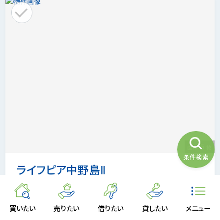
5
画像
枚
条件検索
ライフピア中野島Ⅱ
リノベーションで水回り刷新。ファミリーにもゆとりの
ある3LDK、陽当り通風に恵まれた開放的な眺望が
買いたい
売りたい
借りたい
貸したい
メニュー
魅力です。買い物施設が揃い、多摩川の自然を感じる