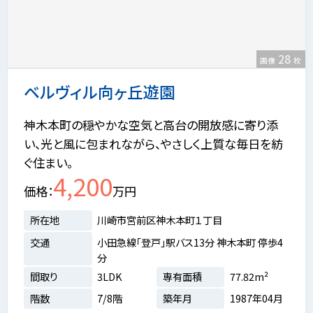
28
画像
枚
ベルヴィル向ヶ丘遊園
神木本町の穏やかな空気と高台の開放感に寄り添
い、光と風に包まれながら、やさしく上質な毎日を紡
ぐ住まい。
4,200
価格
万円
所在地
川崎市宮前区神木本町１丁目
交通
小田急線「登戸」駅バス13分 神木本町 停歩4
分
間取り
3LDK
専有面積
77.82m²
階数
7/8階
築年月
1987年04月