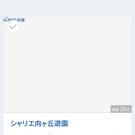
29
画像
枚
シャリエ向ヶ丘遊園