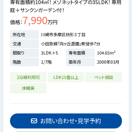
専有面積約104㎡！ メゾネットタイプの3SLDK！ 専用
庭＋サンクンガーデン付！
7,990
価格
万円
所在地
川崎市多摩区枡形３丁目
交通
小田急線「向ヶ丘遊園」駅徒歩7分
間取り
3LDK＋S
専有面積
104.65m²
階数
1/7階
築年月
2000年03月
2沿線利用可
LDK15畳以上
ペット相談
床暖房
お問い合わせ・見学予約