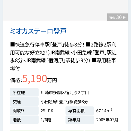
30
画像
枚
ミオカステーロ登戸
■快速急行停車駅「登戸」徒歩8分！ ■2路線2駅利
用可能な好立地！(JR南武線・小田急線「登戸」駅徒
歩8分・JR南武線「宿河原」駅徒歩9分) ■専用駐車
場付
5,190
価格
万円
所在地
川崎市多摩区宿河原２丁目
交通
小田急線「登戸」駅徒歩8分
間取り
2SLDK
専有面積
67.14m²
階数
1/6階
築年月
2005年07月