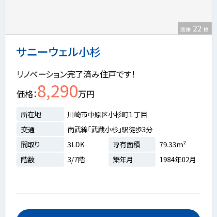
22
画像
枚
サニーウェル小杉
リノベーション完了済み住戸です！
8,290
価格
万円
所在地
川崎市中原区小杉町１丁目
交通
南武線「武蔵小杉」駅徒歩3分
間取り
3LDK
専有面積
79.33m²
階数
3/7階
築年月
1984年02月