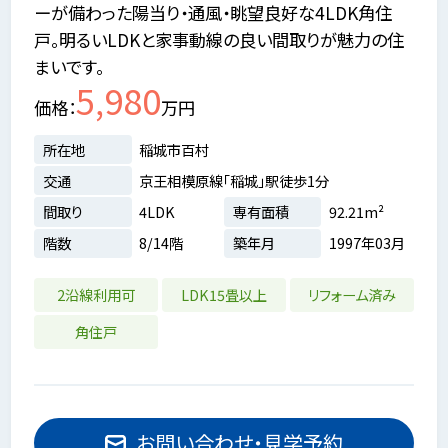
ーが備わった陽当り・通風・眺望良好な4LDK角住
戸。明るいLDKと家事動線の良い間取りが魅力の住
まいです。
5,980
価格
万円
所在地
稲城市百村
交通
京王相模原線「稲城」駅徒歩1分
間取り
4LDK
専有面積
92.21m²
階数
8/14階
築年月
1997年03月
2沿線利用可
LDK15畳以上
リフォーム済み
角住戸
お問い合わせ・見学予約