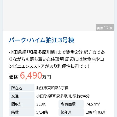
12
画像
枚
パーク・ハイム狛江３号棟
小田急線「和泉多摩川駅」まで徒歩２分 駅チカであ
りながらも落ち着いた住環境 周辺には飲食店やコ
ンビニエンスストアがあり利便性抜群です！
6,490
価格
万円
所在地
狛江市東和泉３丁目
交通
小田急線「和泉多摩川」駅徒歩4分
間取り
3LDK
専有面積
74.57m²
階数
5/14階
築年月
1987年03月