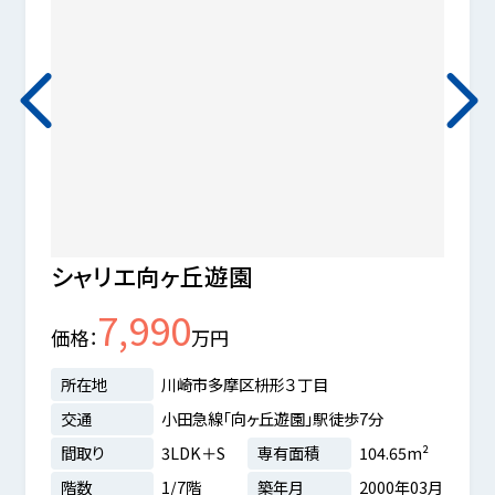
シャリエ向ヶ丘遊園
パー
7,990
価格
万円
価格
所在地
川崎市多摩区枡形３丁目
所在
交通
小田急線「向ヶ丘遊園」駅徒歩7分
交通
間取り
3LDK＋S
専有面積
104.65m²
間取
階数
1/7階
築年月
2000年03月
階数