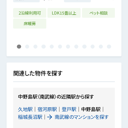
6m²
7年03月
2沿線利用可
LDK15畳以上
ペット相談
LD
床暖房
1
2
3
4
5
6
7
8
9
10
11
12
関連した物件を探す
中野島駅（南武線）の近隣駅から探す
久地駅
宿河原駅
登戸駅
中野島駅
稲城長沼駅
南武線のマンションを探す