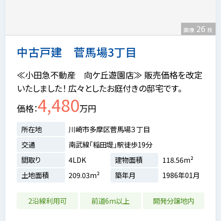
26
画像
枚
中古戸建 菅馬場3丁目
≪小田急不動産 向ケ丘遊園店≫ 販売価格を改定
いたしました！ 広々としたお庭付きの邸宅です。
4,480
価格
万円
所在地
川崎市多摩区菅馬場３丁目
交通
南武線「稲田堤」駅徒歩19分
間取り
4LDK
建物面積
118.56m²
土地面積
209.03m²
築年月
1986年01月
2沿線利用可
前道6m以上
開発分譲地内