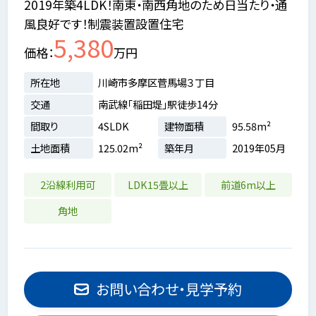
2019年築4LDK！南東・南西角地のため日当たり・通
風良好です！制震装置設置住宅
5,380
価格
万円
所在地
川崎市多摩区菅馬場３丁目
交通
南武線「稲田堤」駅徒歩14分
間取り
4SLDK
建物面積
95.58m²
土地面積
125.02m²
築年月
2019年05月
2沿線利用可
LDK15畳以上
前道6m以上
角地
お問い合わせ・見学予約