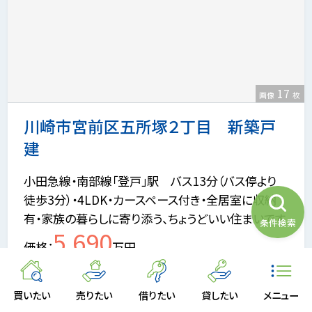
17
画像
枚
川崎市宮前区五所塚２丁目 新築戸
建
小田急線・南部線「登戸」駅 バス13分（バス停より
徒歩3分）・4LDK・カースペース付き・全居室に収納
有・家族の暮らしに寄り添う、ちょうどいい住まいです
条件検索
5,690
価格
万円
所在地
川崎市宮前区五所塚２丁目
買いたい
売りたい
借りたい
貸したい
メニュー
交通
南武線「宿河原」駅徒歩21分