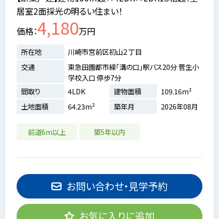
居室2面採光の明るい住まい！
4,180
価格
万円
所在地
川崎市宮前区初山２丁目
交通
東急田園都市線「溝の口」駅バス20分 菅生小
学校入口 停歩7分
間取り
4LDK
建物面積
109.16m²
土地面積
64.23m²
築年月
2026年08月
前道6m以上
築5年以内
お問い合わせ・見学予約
お気に入りに追加