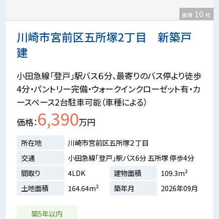
10
画像
枚
川崎市宮前区五所塚2丁目 新築戸
建
小田急線「登戸」駅バス６分、最寄りのバス停より徒歩
4分・パントリー完備・ウォークインクローゼット有・カ
ースペース2台駐車可能（車種による）
6,390
価格
万円
所在地
川崎市宮前区五所塚２丁目
交通
小田急線「登戸」駅バス6分 五所塚 停歩4分
間取り
4LDK
建物面積
109.3m²
土地面積
164.64m²
築年月
2026年09月
築5年以内