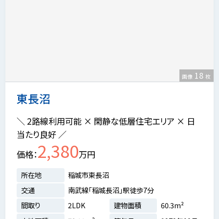
18
画像
枚
東長沼
＼ 2路線利用可能 × 閑静な低層住宅エリア × 日
当たり良好 ／
2,380
価格
万円
所在地
稲城市東長沼
交通
南武線「稲城長沼」駅徒歩7分
間取り
2LDK
建物面積
60.3m²