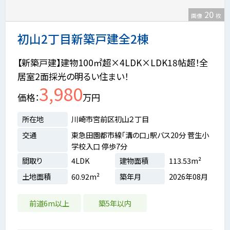
20
画像
枚
初山2丁目新築戸建全2棟
【新築戸建】建物100㎡超×4LDK×LDK18帖超！全
居室2面採光の明るい住まい！
3,980
価格
万円
所在地
川崎市宮前区初山２丁目
交通
東急田園都市線「溝の口」駅バス20分 菅生小
学校入口 停歩7分
間取り
4LDK
建物面積
113.53m²
土地面積
60.92m²
築年月
2026年08月
前道6m以上
築5年以内