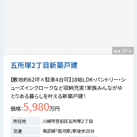
20
画像
枚
五所塚2丁目新築戸建
【敷地約62坪×駐車4台可】18帖LDK・パントリー・シ
ューズインクロークなど収納充実！家族みんながゆ
とりある暮らしを叶える新築戸建！
5,980
価格
万円
所在地
川崎市宮前区五所塚２丁目
交通
南武線「宿河原」駅徒歩20分