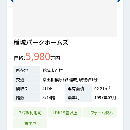
稲城パークホームズ
ライ
5,980
価格
万円
価格
所在地
稲城市百村
所在
交通
京王相模原線「稲城」駅徒歩1分
交通
間取り
4LDK
専有面積
92.21m²
間取
14分
階数
8/14階
築年月
1997年03月
階数
m²
4年11月
2沿線利用可
LDK15畳以上
リフォーム済み
LD
角住戸