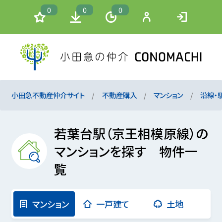
0
0
0
小田急不動産仲介サイト
不動産購入
マンション
沿線・
若葉台駅（京王相模原線）の
マンションを探す 物件一
覧
マンション
一戸建て
土地