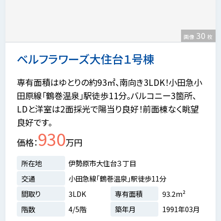
30
画像
枚
ベルフラワーズ大住台１号棟
専有面積はゆとりの約93㎡、南向き3LDK！小田急小
田原線「鶴巻温泉」駅徒歩11分。バルコニー3箇所、
LDと洋室は2面採光で陽当り良好！前面棟なく眺望
良好です。
930
価格
万円
所在地
伊勢原市大住台３丁目
交通
小田急線「鶴巻温泉」駅徒歩11分
間取り
3LDK
専有面積
93.2m²
階数
4/5階
築年月
1991年03月