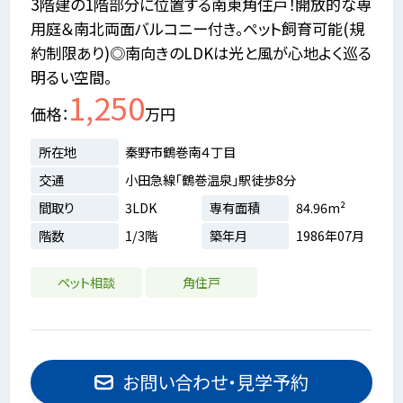
3階建の1階部分に位置する南東角住戸！開放的な専
用庭＆南北両面バルコニー付き。ペット飼育可能(規
約制限あり)◎南向きのLDKは光と風が心地よく巡る
明るい空間。
1,250
価格
万円
所在地
秦野市鶴巻南４丁目
交通
小田急線「鶴巻温泉」駅徒歩8分
間取り
3LDK
専有面積
84.96m²
階数
1/3階
築年月
1986年07月
ペット相談
角住戸
お問い合わせ・見学予約