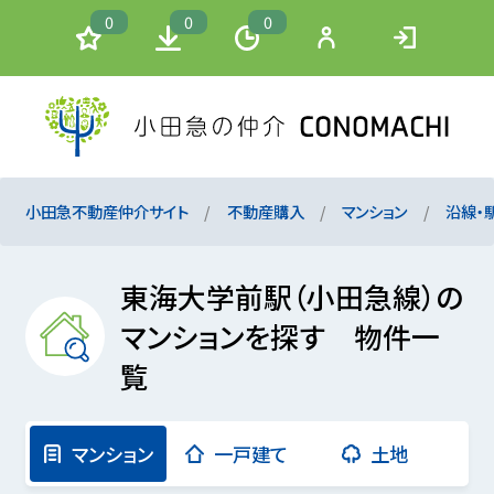
0
0
0
小田急不動産仲介サイト
不動産購入
マンション
沿線・
東海大学前駅（小田急線）の
マンションを探す 物件一
覧
マンション
一戸建て
土地