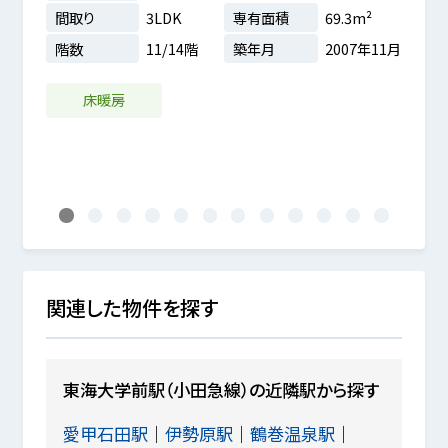
間取り
3LDK
専有面積
69.3m²
間取
階数
11/14階
築年月
2007年11月
m²
階数
1年03月
床暖房
ペ
1
2
3
4
5
6
7
8
9
10
11
12
関連した物件を探す
東海大学前駅（小田急線）の近隣駅から探す
愛甲石田駅
伊勢原駅
鶴巻温泉駅