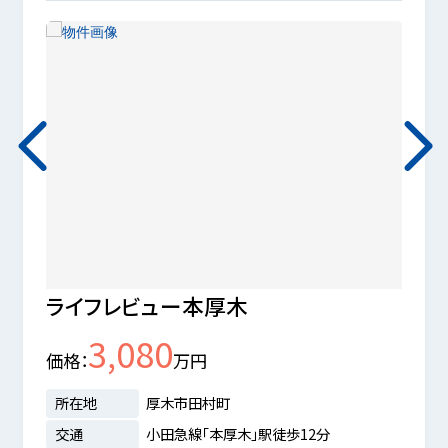
ライフレビュー本厚木
厚木
3,080
価格
万円
価格
所在地
厚木市田村町
所在
交通
小田急線「本厚木」駅徒歩12分
交通