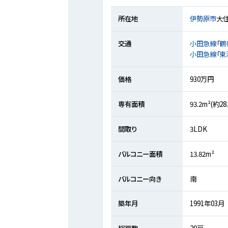
所在地
伊勢原市
大
交通
小田急線
「
鶴
小田急線
「
東
価格
930万円
専有面積
93.2m²(約2
間取り
3LDK
バルコニー面積
13.82m²
バルコニー向き
南
築年月
1991年03月