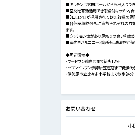
■キッチンは玄関ホールからも出入りできる
■空間を有効活用できる壁付キッチン。自
■3口コンロが採用されており、複数の調
■各個室収納付き。ご家族それぞれの衣類
ます。
■クッション性があり足触りの良い和室が
■南向きバルコニー2箇所有。洗濯物が気
◆周辺環境◆
・フードワン鶴巻店まで徒歩12分
・セブンイレブン伊勢原笠窪店まで徒歩9
・伊勢原市立比々多小学校まで徒歩24分
お問い合わせ
小