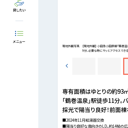
貸したい
メニュー
泉病院約890m徒歩12分。
現地外観写真
【現地外観】 小田急小田原線「鶴巻温
9分、必要な時にサッとアクセスできる
専有面積はゆとりの約93㎡
「鶴巻温泉」駅徒歩11分。
採光で陽当り良好！前面棟
■2024年11月給湯器交換
■陽当り良好な南向きのLD。約14帖の