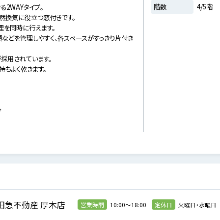
階数
4/5階
2WAYタイプ。
然換気に役立つ窓付きです。
理を同時に行えます。
などを管理しやすく、各スペースがすっきり片付き
採用されています。
持ちよく乾きます。
分
田急不動産 厚木店
営業時間
10:00～18:00
定休日
火曜日・水曜日