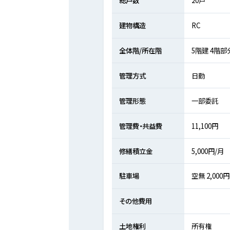
総戸数
20戸
建物構造
RC
全体階/所在階
5階建 4階部
管理方式
日勤
管理形態
一部委託
管理費・共益費
11,100円
修繕積立金
5,000円/月
駐車場
空無 2,000
その他費用
土地権利
所有権