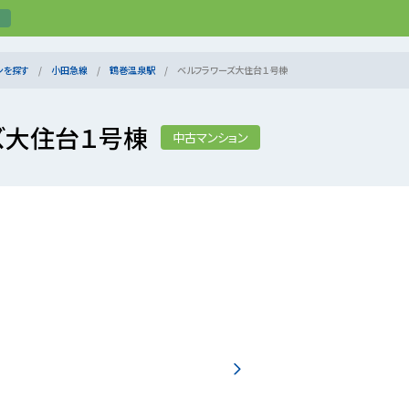
ンを探す
小田急線
鶴巻温泉駅
ベルフラワーズ大住台１号棟
ズ大住台１号棟
中古マンション