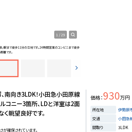
1
/
29
泉」駅まで徒歩11分の立地です。24時間営業のコンビニまで徒歩
リビング
【LD/約14帖】 生活のメイ
距離です。
差し込んだ陽光が反射し、より
930
、南向き3LDK！小田急小田原線
価格
万円
バルコニー3箇所、LDと洋室は2面
所在地
伊勢原
なく眺望良好です。
交通
小田急
間取り
3LDK
広さが確保されています。