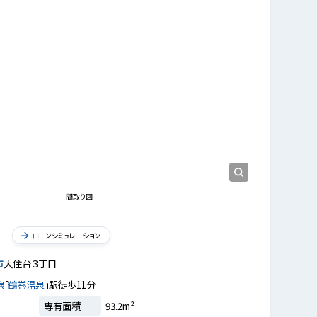
ンスペースとなる約14帖のLDです。壁面や天井はホワイトで統一されているため、
リビング
【LD/約14帖
明るい空間を演出します。
ーズに干せそうで
間取り図
ローンシミュレーション
市
大住台３丁目
線
「
鶴巻温泉
」駅徒歩11分
専有面積
93.2m²