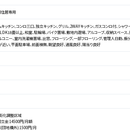
層住居専用
キッチン、コンロ三口、独立キッチン、グリル、2WAYキッチン、ガスコンロ付、シャワ
、LDK18畳以上、和室、駐輪場、バイク置場、敷地内遊場、アルコーブ、収納スペース
ルコニー、室内洗濯機置場、出窓、フローリング、一部フローリング、管理人日勤、振
が近い、平面駐車場、前面棟無、眺望良好、通風良好、陽当り良好
街化調整区域
金:14500円/月額
団地構外):1500円/月