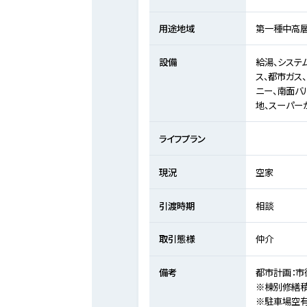
用途地域
第一種中高
設備
給湯、システム
ス、都市ガス
ニー、南面バ
地、スーパー
ライフプラン
現況
空家
引渡時期
相談
取引態様
仲介
備考
都市計画：市
※棟別修繕積立
※駐車場空有(