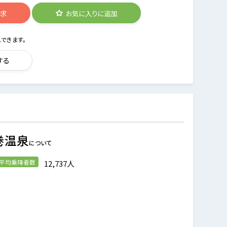
請求
お気に入りに追加
できます。
する
巻温泉
について
の平均乗降者数
12,737人