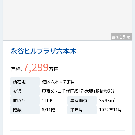
19
画像
枚
永谷ヒルプラザ六本木
7,299
価格
万円
所在地
港区六本木７丁目
交通
東京メトロ千代田線「乃木坂」駅徒歩2分
間取り
1LDK
専有面積
35.93m²
階数
6/11階
築年月
1972年11月