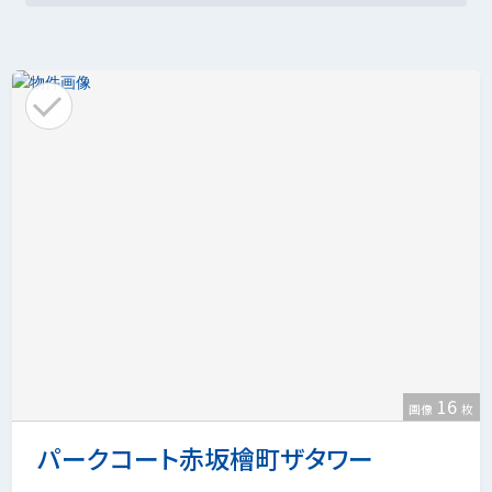
16
画像
枚
パークコート赤坂檜町ザタワー