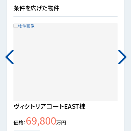
条件を広げた物件
ヴィクトリアコートEAST棟
麻布
69,800
イプ
価格
万円
価格