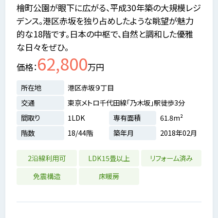
檜町公園が眼下に広がる、平成30年築の大規模レジ
デンス。港区赤坂を独り占めしたような眺望が魅力
的な18階です。日本の中枢で、自然と調和した優雅
な日々をぜひ。
62,800
価格
万円
所在地
港区赤坂９丁目
交通
東京メトロ千代田線「乃木坂」駅徒歩3分
間取り
1LDK
専有面積
61.8m²
階数
18/44階
築年月
2018年02月
2沿線利用可
LDK15畳以上
リフォーム済み
免震構造
床暖房