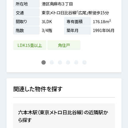
所在地
港区南麻布３丁目
所在
交通
東京メトロ日比谷線「広尾」駅徒歩15分
交通
間取り
3LDK
専有面積
176.18m²
間取
階数
3/4階
築年月
1991年06月
階数
9m²
3年11月
LDK15畳以上
角住戸
LD
1
2
3
4
5
6
関連した物件を探す
六本木駅（東京メトロ日比谷線）の近隣駅か
ら探す