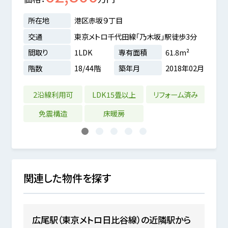
所在地
港区赤坂９丁目
所在
交通
東京メトロ千代田線「乃木坂」駅徒歩3分
交通
9m²
間取り
1LDK
専有面積
61.8m²
間取
3年11月
階数
18/44階
築年月
2018年02月
階数
2沿線利用可
LDK15畳以上
リフォーム済み
リフ
免震構造
床暖房
1
2
3
4
5
関連した物件を探す
広尾駅（東京メトロ日比谷線）の近隣駅から