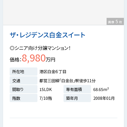
5
画像
枚
ザ・レジデンス白金スイート
◎シニア向け分譲マンション！
8,980
価格
万円
所在地
港区白金６丁目
交通
都営三田線「白金台」駅徒歩11分
間取り
1SLDK
専有面積
68.65m²
階数
7/10階
築年月
2008年01月