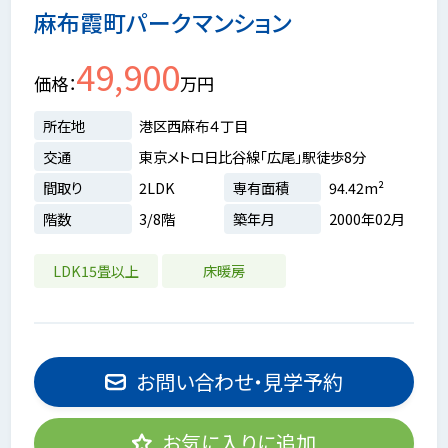
麻布霞町パークマンション
49,900
価格
万円
所在地
港区西麻布４丁目
交通
東京メトロ日比谷線「広尾」駅徒歩8分
間取り
2LDK
専有面積
94.42m²
階数
3/8階
築年月
2000年02月
LDK15畳以上
床暖房
お問い合わせ・見学予約
お気に入りに追加