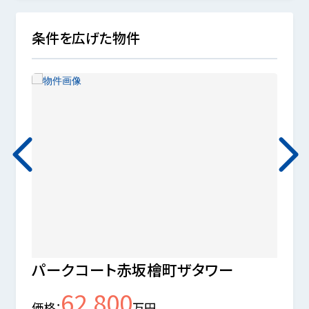
条件を広げた物件
イプ
パークコート赤坂檜町ザタワー
パー
62,800
価格
万円
価格