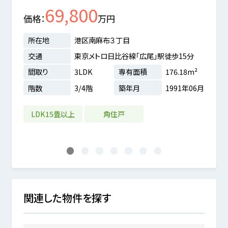
69,800
イプ
価格
万円
価格
所在地
港区南麻布３丁目
所在
交通
東京メトロ日比谷線「広尾」駅徒歩15分
交通
間取り
3LDK
専有面積
176.18m²
間取
階数
3/4階
築年月
1991年06月
階数
9m²
3年11月
LDK15畳以上
角住戸
2沿
免
1
2
3
4
5
6
7
関連した物件を探す