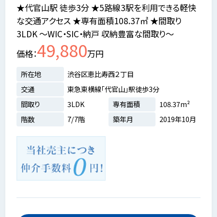
★代官山駅 徒歩3分 ★5路線3駅を利用できる軽快
な交通アクセス ★専有面積108.37㎡ ★間取り
3LDK ～WIC・SIC・納戸 収納豊富な間取り～
49,880
価格
万円
所在地
渋谷区恵比寿西２丁目
交通
東急東横線「代官山」駅徒歩3分
間取り
3LDK
専有面積
108.37m²
階数
7/7階
築年月
2019年10月