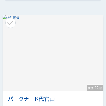
22
画像
枚
パークナード代官山