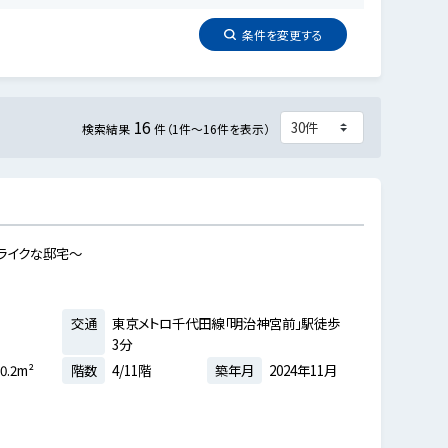
条件を
変更
する
16
検索結果
件（1件～16件を表示）
ライクな邸宅～
交通
東京メトロ千代田線「明治神宮前」駅徒歩
3分
0.2m²
階数
4/11階
築年月
2024年11月