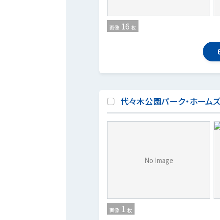
16
画像
枚
代々木公園パーク・ホーム
No Image
1
画像
枚