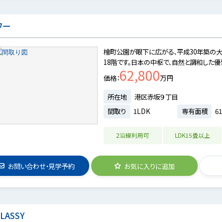
ワー
檜町公園が眼下に広がる、平成30年築の
18階です。日本の中枢で、自然と調和した優
62,800
価格
万円
所在地
港区赤坂９丁目
間取り
1LDK
専有面積
61
2沿線利用可
LDK15畳以上
お問い合わせ・見学予約
お気に入りに追加
CLASSY