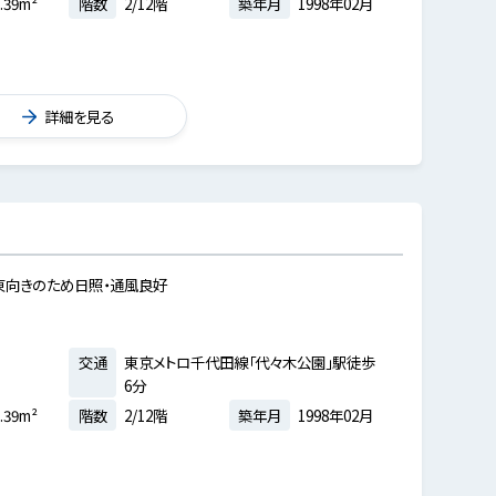
.39m²
階数
2/12階
築年月
1998年02月
詳細を見る
東向きのため日照・通風良好
交通
東京メトロ千代田線「代々木公園」駅徒歩
6分
.39m²
階数
2/12階
築年月
1998年02月