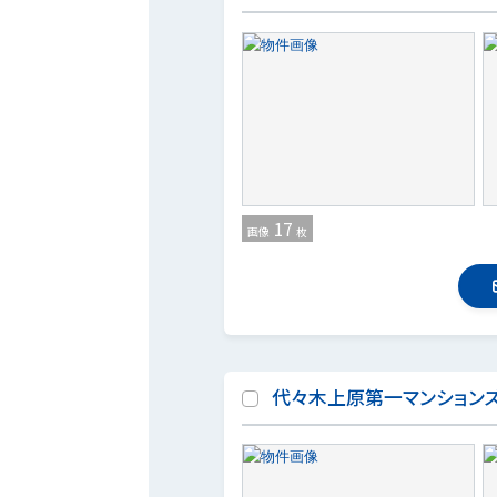
17
画像
枚
代々木上原第一マンション