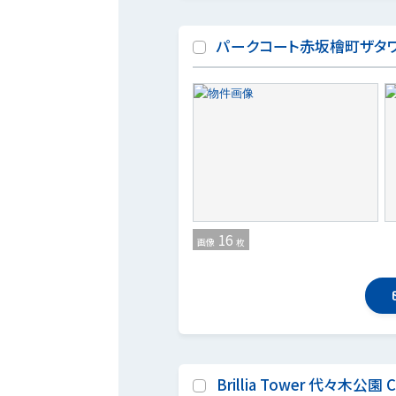
パークコート赤坂檜町ザタ
16
画像
枚
Brillia Tower 代々木公園 