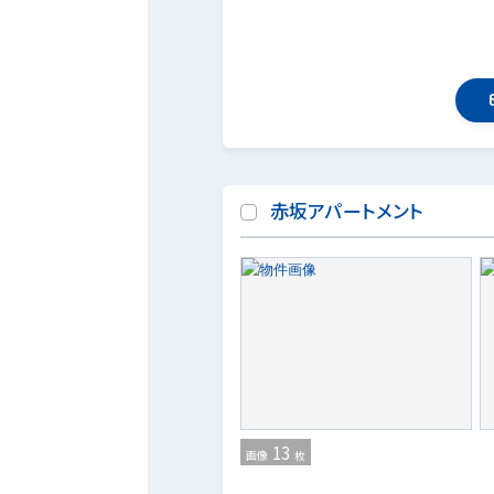
赤坂アパートメント
13
画像
枚