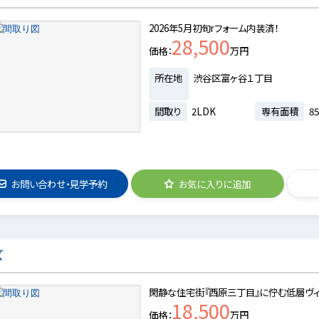
2026年5月初旬rフォーム内装済！
28,500
価格
万円
所在地
渋谷区富ヶ谷１丁目
間取り
2LDK
専有面積
85
お問い合わせ・見学予約
お気に入りに追加
ズ
閑静な住宅街『西原三丁目』に佇む低層ヴィ
18,500
価格
万円