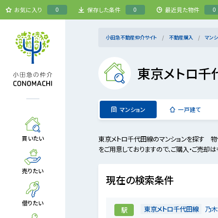
0
0
0
お気に入り
保存した条件
最近見た物件
小田急不動産仲介サイト
不動産購入
マンシ
東京メトロ千
マンション
一戸建て
東京メトロ千代田線のマンションを探す 物
買いたい
をご用意しておりますので、ご購入・ご売却は
売りたい
現在の検索条件
借りたい
東京メトロ千代田線
乃木
駅