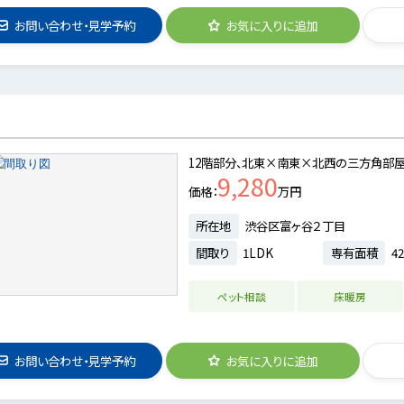
お問い合わせ・見学予約
お気に入りに追加
12階部分、北東×南東×北西の三方角部屋
9,280
価格
万円
所在地
渋谷区富ヶ谷２丁目
間取り
1LDK
専有面積
42
ペット相談
床暖房
お問い合わせ・見学予約
お気に入りに追加