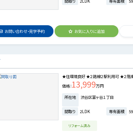
間取り
2LDK
専有面積
59
お問い合わせ・見学予約
お気に入りに追加
ズ
★住環境良好 ★２路線２駅利用可 ★２階
13,999
価格
万円
所在地
渋谷区富ヶ谷１丁目
間取り
2LDK
専有面積
59
リフォーム済み