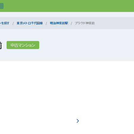
ンを探す
東京メトロ千代田線
明治神宮前駅
プラウド神宮前
前
中古マンション