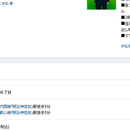
二本松 敏
■各
ル
■2
■住
出し
■ラ
本社
前６丁目
代田線
「
明治神宮前
」駅徒歩3分
都心線
「
明治神宮前
」駅徒歩3分
(税込)