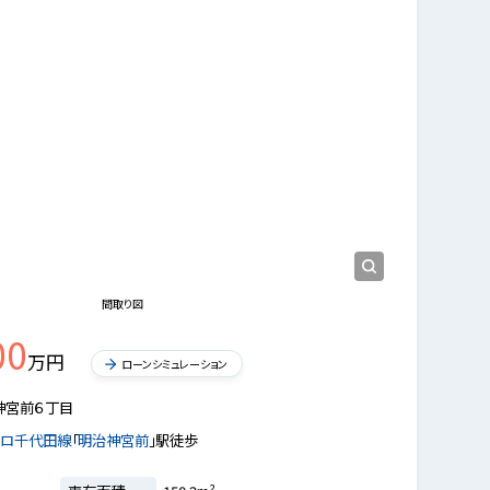
国立代々木体育館、明治神宮の杜を望める贅沢な眺望。
リビング
広々とした
間取り図
00
万円
ローンシミュレーション
神宮前６丁目
トロ千代田線
「
明治神宮前
」駅徒歩