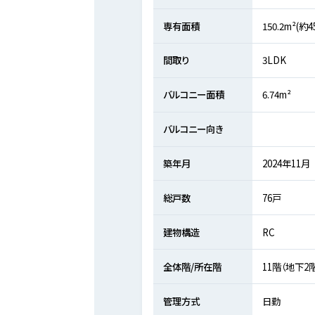
専有面積
150.2m²(約
間取り
3LDK
バルコニー面積
6.74m²
バルコニー向き
築年月
2024年11月
総戸数
76戸
建物構造
RC
全体階/所在階
11階（地下2
管理方式
日勤