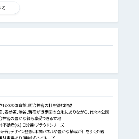
する
立代々木体育館、明治神宮の杜を望む眺望
宿、表参道、渋谷、新宿が徒歩圏の立地にありながら、代々木公園
治神宮の豊かな緑も享受できる立地
村不動産(株)旧分譲・プラウドシリーズ
隈研吾」デザイン監修、木調パネルや豊かな植栽が目を引く外観
用駐車場あり（機械式ハイルーフ）