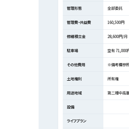
管理形態
全部委託
管理費・共益費
160,500円
修繕積立金
28,600円/月
駐車場
空有 71,00
その他費用
※備考欄参照 
土地権利
所有権
用途地域
第二種中高
設備
ライフプラン