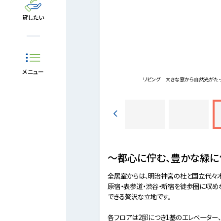
貸したい
メニュー
ランス。厳選された素材と緻密な設計が調和し、格
リビング
大きな窓から自然光がたっ
～都心に佇む、豊かな緑に
全居室からは、明治神宮の杜と国立代々
原宿・表参道・渋谷・新宿を徒歩圏に収
できる贅沢な立地です。
各フロアは2邸につき1基のエレベーター