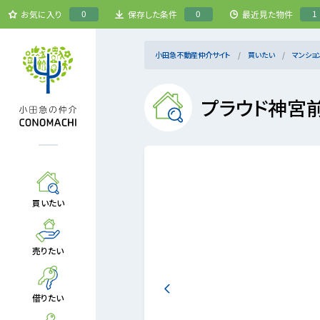
0
0
1
お気に入り
保存した条件
最近見た物件
小田急不動産仲介サイト
買いたい
マンショ
プラウド神宮
買いたい
売りたい
借りたい