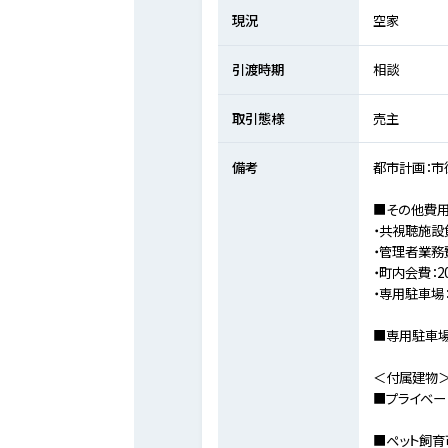
現況
空家
引渡時期
相談
取引態様
売主
備考
都市計画：市
■その他費
・共視聴施設
・管理者業務費
・町内会費：2
・専用駐車場：
■専用駐車場サイ
＜付属建物
■プライベート
■ペット飼育