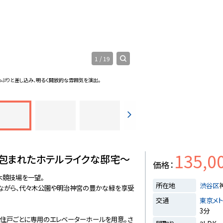
1
/
19
ぷりと差し込み、明るく開放的な雰囲気を演出。
現地からの眺望写真
135,0
包まれたホテルライクな邸宅～
価格
木競技場を一望。
所在地
渋谷区
めながら、代々木公園や明治神宮の豊かな緑を享受
交通
東京メ
3分
、住戸ごとに専用のエレベーターホールを用意。さ