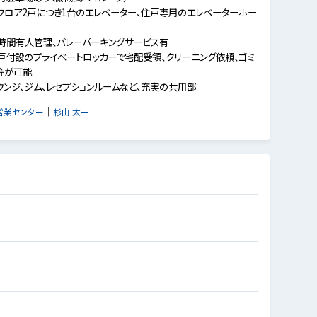
フロア2戸につき1台のエレベーター、住戸専用のエレベーターホー
4時間有人管理、バレーパーキングサービス有
戸付設のプライベートロッカーで宅配受領、クリーニング依頼、ゴミ
等が可能
ウンジ、ジム、レセプションルームなど、充実の共用部
｜
営業センター
杉山 太一