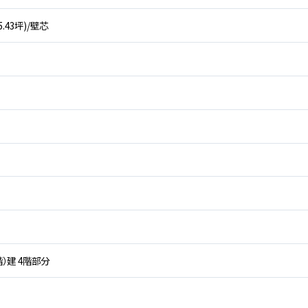
45.43坪)/壁芯
階）建 4階部分