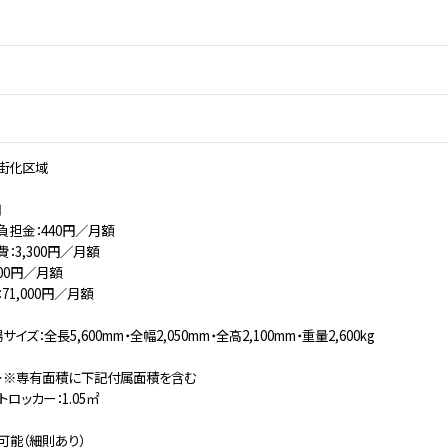
街化区域
用
負担金：440円／月額
：3,300円／月額
00円／月額
71,000円／月額
ズ：全長5,600mm・全幅2,050mm・全高2,100mm・重量2,600kg
＞※専有面積に下記付属面積を含む
ロッカー：1.05㎡
可能（細則あり）