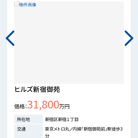
ヒルズ新宿御苑
シテ
31,800
価格
万円
価格
所在地
新宿区新宿１丁目
所在
交通
東京メトロ丸ノ内線「新宿御苑前」駅徒歩3
交通
分