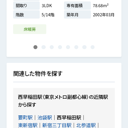
間取
間取り
3LDK
専有面積
78.68m²
階数
8m²
階数
5/14階
築年月
2002年03月
1年03月
LD
床暖房
1
2
3
4
5
6
7
8
関連した物件を探す
西早稲田駅（東京メトロ副都心線）の近隣駅
から探す
要町駅
池袋駅
西早稲田駅
東新宿駅
新宿三丁目駅
北参道駅