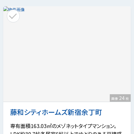
24
画像
枚
藤和シティホームズ新宿余丁町
専有面積163.03㎡のメゾネットタイプマンション。
LDK約30.7帖各居室6帖以上でゆとりのある戸建感