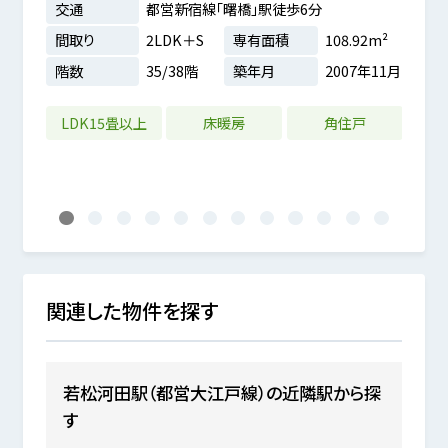
交通
都営新宿線「曙橋」駅徒歩6分
交通
間取り
2LDK＋S
専有面積
108.92m²
間取
階数
35/38階
築年月
2007年11月
階数
9m²
2年02月
LDK15畳以上
床暖房
角住戸
LD
1
2
3
4
5
6
7
8
9
10
11
12
関連した物件を探す
若松河田駅（都営大江戸線）の近隣駅から探
す