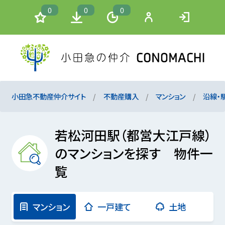
0
0
0
小田急不動産仲介サイト
不動産購入
マンション
沿線・
若松河田駅（都営大江戸線）
のマンションを探す 物件一
覧
マンション
一戸建て
土地