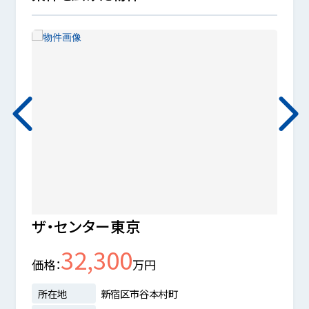
ザ・センター東京
ザ・
32,300
ワー
価格
万円
価格
所在地
新宿区市谷本村町
所在