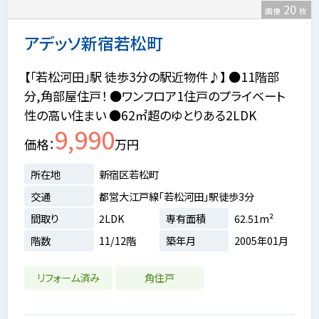
20
画像
枚
アデッソ新宿若松町
【「若松河田」駅 徒歩3分の駅近物件♪】 ●11階部
分,角部屋住戸！ ●ワンフロア1住戸のプライベート
性の高い住まい ●62㎡超のゆとりある2LDK
9,990
価格
万円
所在地
新宿区若松町
交通
都営大江戸線「若松河田」駅徒歩3分
間取り
2LDK
専有面積
62.51m²
階数
11/12階
築年月
2005年01月
リフォーム済み
角住戸