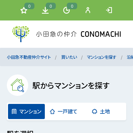
0
0
0
小田急不動産仲介サイト
買いたい
マンションを探す
沿
駅からマンションを探す
マンション
一戸建て
土地