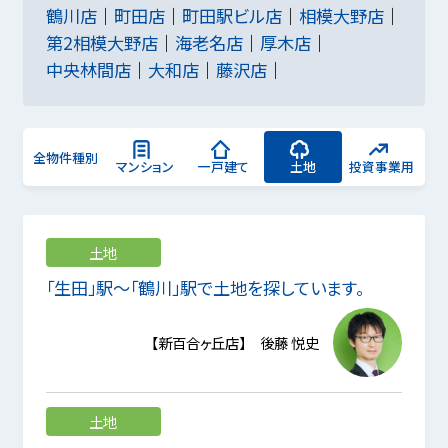
鶴川店
町田店
町田駅ビル店
相模大野店
第2相模大野店
海老名店
厚木店
中央林間店
大和店
藤沢店
全物件種別
マンション
一戸建て
土地
投資事業用
土地
「生田」駅～「鶴川」駅で土地を探しています。
【新百合ヶ丘店】 後藤 悦史
土地