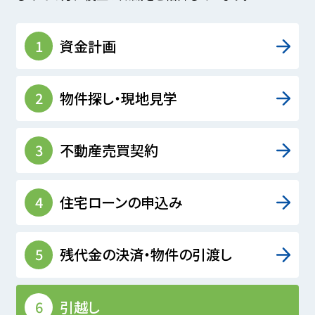
1
資金計画
2
物件探し・現地見学
3
不動産売買契約
4
住宅ローンの申込み
5
残代金の決済・物件の引渡し
6
引越し