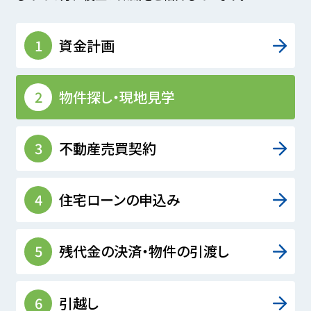
1
資金計画
2
物件探し・現地見学
3
不動産売買契約
4
住宅ローンの申込み
5
残代金の決済・物件の引渡し
6
引越し