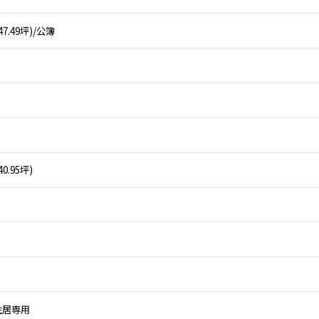
約47.49坪)/公簿
40.95坪)
住居専用