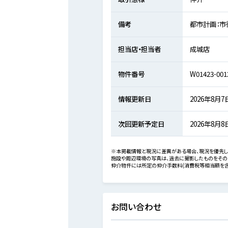
備考
都市計画：市
担当店・担当者
成城店
物件番号
W01423-001
情報更新日
2026年8月7
次回更新予定日
2026年8月8
※本掲載情報と現況に差異がある場合、現況を優先し
施設や周辺環境の写真は、過去に撮影したものをその
仲介物件には所定の仲介手数料(消費税等相当額を含
お問い合わせ