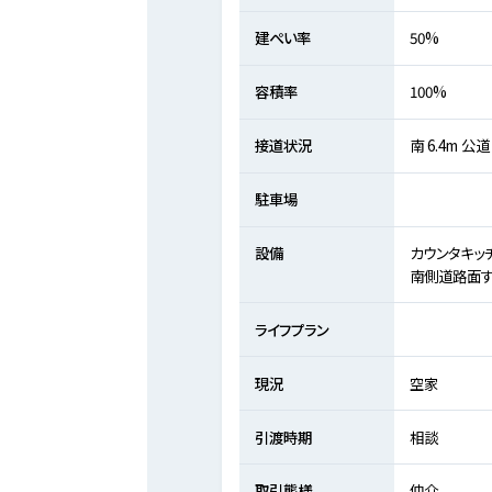
建ぺい率
50%
容積率
100%
接道状況
南 6.4m 公道
駐車場
設備
カウンタキッ
南側道路面す
ライフプラン
現況
空家
引渡時期
相談
取引態様
仲介