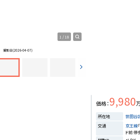
1
/
18
真
撮影日(2026-04-07)
9,980
価格
所在地
世田谷
交通
京王線
「
ド前 停