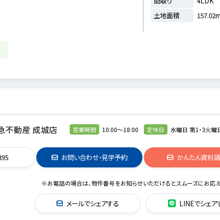
間取り
4LDK
土地面積
157.02
急不動産 成城店
営業時間
10:00～18:00
定休日
水曜日 第1・3火曜
395
お問い合わせ・見学予約
かんたん資料
※お電話の場合は、物件番号をお知らせいただけるとスムーズにお応え
メールでシェアする
LINEでシェア