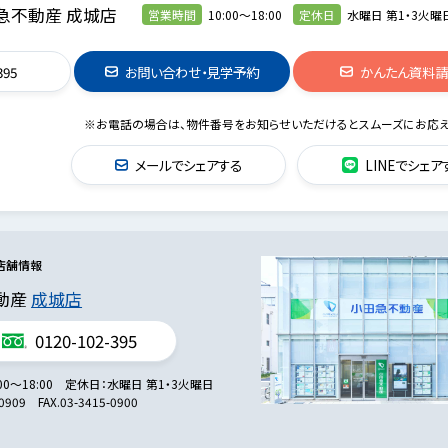
急不動産 成城店
営業時間
10:00～18:00
定休日
水曜日 第1・3火曜
395
お問い合わせ・見学予約
かんたん資料
※お電話の場合は、物件番号をお知らせいただけるとスムーズにお応え
メールでシェアする
LINEでシェア
店舗情報
動産
成城店
0120-102-395
00～18:00
定休日
水曜日 第1・3火曜日
-0909
FAX.
03-3415-0900