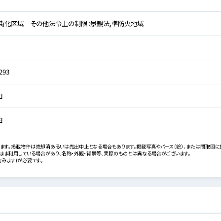
街化区域 その他法令上の制限：景観法,準防火地域
293
日
日
ます。掲載物件は売却済あるいは売出中止となる場合もあります。掲載写真やパース（絵）、または間取図に
まま利用している場合があり、名称・外観・背景等、実際のものとは異なる場合がございます。
みます)が必要です。