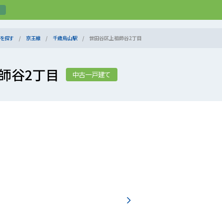
を探す
京王線
千歳烏山駅
世田谷区上祖師谷2丁目
師谷2丁目
中古一戸建て