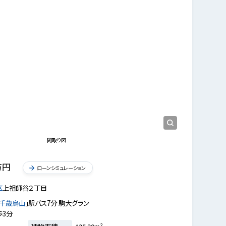
現地外観写真
撮影日(2026-04-07)
間取り図
万円
ローンシミュレーション
区
上祖師谷２丁目
千歳烏山
」駅バス7分 駒大グラン
歩3分