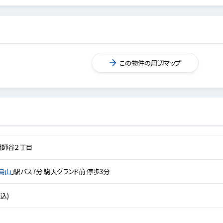
この物件の周辺マップ
祖師谷２丁目
烏山
」駅バス7分 駒大グランド前 停歩3分
税込)