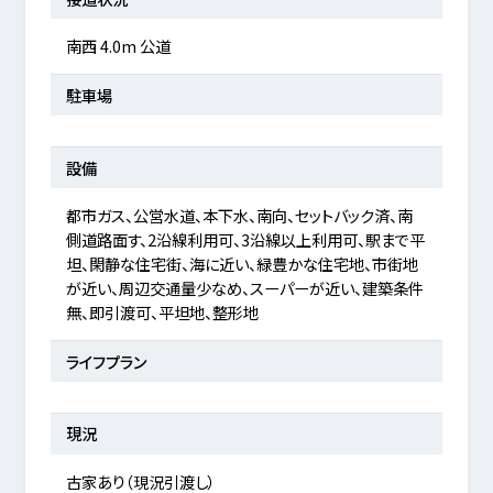
南西 4.0m 公道
駐車場
設備
都市ガス、公営水道、本下水、南向、セットバック済、南
側道路面す、2沿線利用可、3沿線以上利用可、駅まで平
坦、閑静な住宅街、海に近い、緑豊かな住宅地、市街地
が近い、周辺交通量少なめ、スーパーが近い、建築条件
無、即引渡可、平坦地、整形地
ライフプラン
現況
古家あり（現況引渡し）