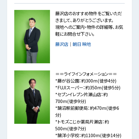
藤沢店のおすすめ物件をご覧いただ
きまして、ありがとうございます。
現地へのご案内・物件の詳細等、お気
軽にお問合せ下さい。
藤沢店
｜
朝日 映地
＝＝ライフインフォメーション＝＝
*藤が谷公園：約300m(徒歩4分)
*FUJIスーパー：約350m(徒歩5分)
*セブンイレブン片瀬山店：約
700m(徒歩9分)
*鵠沼駅前郵便局：約470m(徒歩6
分)
*トモズこじか薬局片瀬店：約
500m(徒歩7分)
*鵠洋小学校：約1100m(徒歩14分)