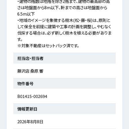
・建物の階数は地階を除き2階まで、建物の最高部の高
さは地盤面から8m以下、軒までの高さは地盤面から
6.5m以下
・地域のイメージを象徴する樹木(松・藤・桜)は、原則と
して保全を前提に建築や工事の計画を調整し、やむなく
伐採する場合は、必ず新しく樹木を植える必要がありま
す。
※対象不動産はセットバック済です。
担当店・担当者
藤沢店 桑原 響
物件番号
B01415-002694
情報更新日
2026年8月8日