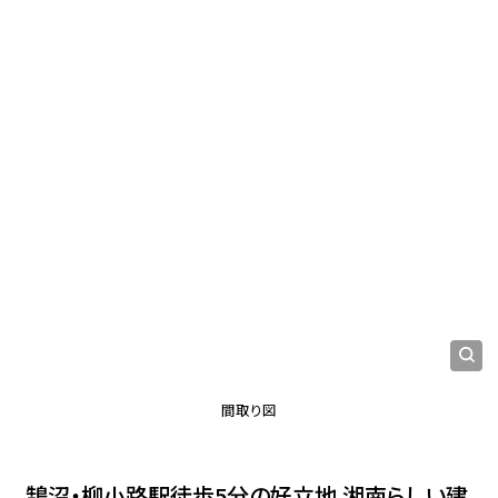
間取り図
鵠沼・柳小路駅徒歩5分の好立地 湘南らしい建