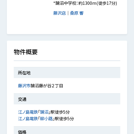
*鵠沼中学校：約1300m(徒歩17分)
藤沢店
｜
桑原 響
物件概要
所在地
藤沢市
鵠沼藤が谷２丁目
交通
江ノ島電鉄
「
鵠沼
」駅徒歩5分
江ノ島電鉄
「
柳小路
」駅徒歩5分
価格