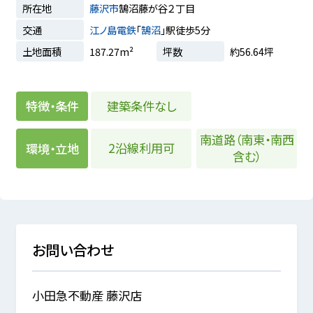
所在地
藤沢市
鵠沼藤が谷２丁目
交通
江ノ島電鉄
「
鵠沼
」駅徒歩5分
土地面積
187.27m²
坪数
約56.64坪
建築条件なし
特徴・条件
南道路（南東・南西
2沿線利用可
環境・立地
含む）
お問い合わせ
小田急不動産 藤沢店