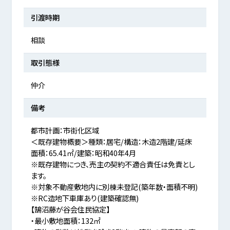
引渡時期
相談
取引態様
仲介
備考
都市計画：市街化区域
＜既存建物概要＞種類：居宅/構造：木造2階建/延床
面積：65.41㎡/建築：昭和40年4月
※既存建物につき、売主の契約不適合責任は免責とし
ます。
※対象不動産敷地内に別棟未登記(築年数・面積不明)
※RC造地下車庫あり(建築確認無)
【鵠沼藤が谷会住民協定】
・最小敷地面積：132㎡