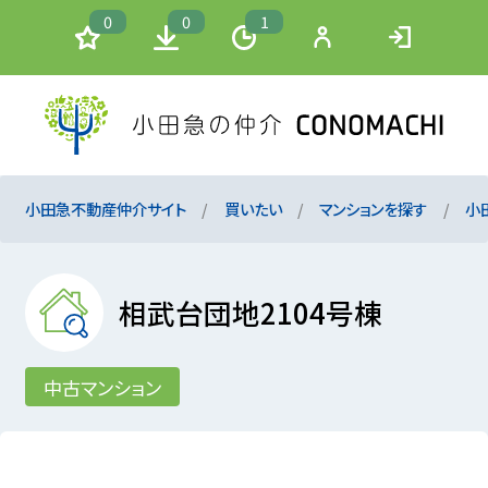
0
0
1
小田急不動産仲介サイト
買いたい
マンションを探す
小
相武台団地2104号棟
中古マンション