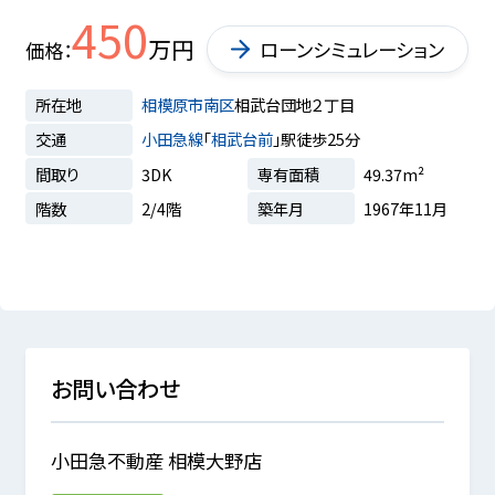
450
万円
ローンシミュレーション
価格
所在地
相模原市南区
相武台団地２丁目
交通
小田急線
「
相武台前
」駅徒歩25分
間取り
3DK
専有面積
49.37m²
階数
2/4階
築年月
1967年11月
お問い合わせ
小田急不動産 相模大野店