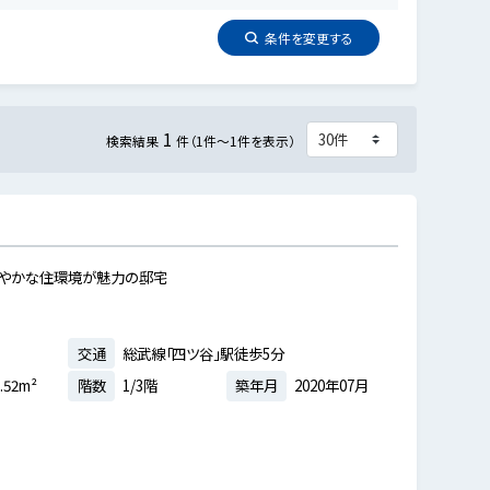
条件を
変更
する
1
検索結果
件（1件～1件を表示）
穏やかな住環境が魅力の邸宅
交通
総武線「四ツ谷」駅徒歩5分
.52m²
階数
1/3階
築年月
2020年07月