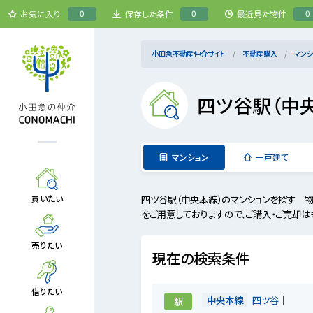
0
0
0
お気に入り
保存した条件
最近見た物件
小田急不動産仲介サイト
不動産購入
マンシ
四ツ谷駅（中
マンション
一戸建て
四ツ谷駅（中央本線）のマンションを探す 
買いたい
をご用意しておりますので、ご購入・ご売却は
売りたい
現在の検索条件
借りたい
中央本線
四ツ谷
駅