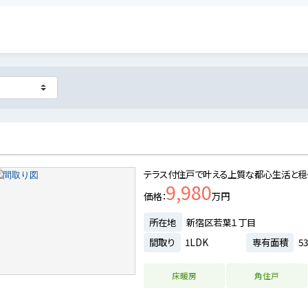
テラス付住戸で叶える上質な都心生活と
9,980
価格
万円
所在地
新宿区若葉１丁目
間取り
1LDK
専有面積
53
床暖房
角住戸