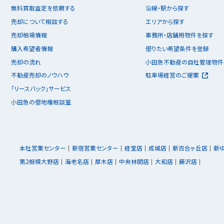
無料買取査定を依頼する
沿線・駅から探す
売却について相談する
エリアから探す
売却相場情報
事務所・店舗用物件を探す
購入希望者情報
借りたい希望条件を登録
売却の流れ
小田急不動産の自社管理物件
不動産売却のノウハウ
駐車場経営のご提案
「リースバック」サービス
小田急の借地権相談室
本社営業センター
新宿営業センター
経堂店
成城店
新百合ヶ丘店
新
第2相模大野店
海老名店
厚木店
中央林間店
大和店
藤沢店