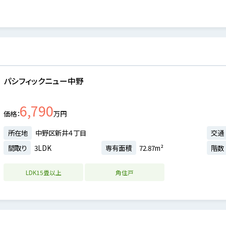
パシフィックニュー中野
6,790
価格
万円
所在地
中野区新井４丁目
交通
間取り
3LDK
専有面積
72.87m²
階数
LDK15畳以上
角住戸