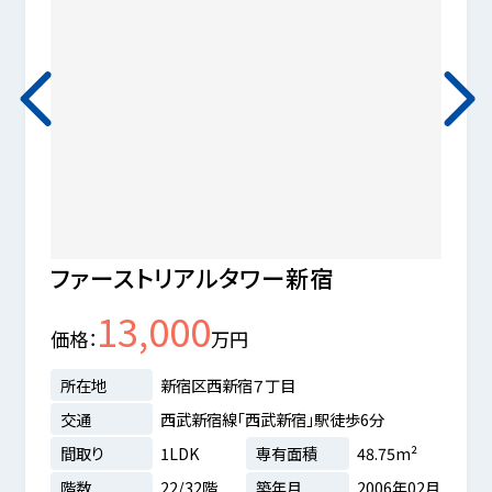
ファーストリアルタワー新宿
オー
13,000
価格
万円
価格
所在地
新宿区西新宿７丁目
所在
交通
西武新宿線「西武新宿」駅徒歩6分
交通
間取り
1LDK
専有面積
48.75m²
間取
1分
階数
22/32階
築年月
2006年02月
階数