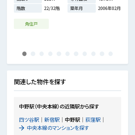
階数
22/32階
築年月
2006年02月
階数
7m²
6年03月
角住戸
1
2
3
4
5
6
7
8
9
10
11
関連した物件を探す
中野駅（中央本線）の近隣駅から探す
四ツ谷駅
新宿駅
中野駅
荻窪駅
中央本線のマンションを探す