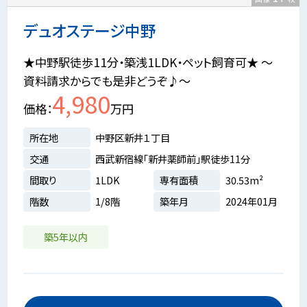
デュオステージ中野
★中野駅徒歩11分・築浅1LDK・ペット飼育可★ ～
資料請求からでも是非どうぞ♪～
4,980
価格
万円
所在地
中野区新井１丁目
交通
西武新宿線「新井薬師前」駅徒歩11分
間取り
1LDK
専有面積
30.53m²
階数
1/8階
築年月
2024年01月
築5年以内