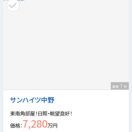
7
画像
枚
サンハイツ中野
東南角部屋！日照・眺望良好！
7,280
価格
万円