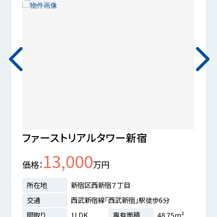
ファーストリアルタワー新宿
オー
13,000
価格
万円
価格
所在地
新宿区西新宿７丁目
所在
交通
西武新宿線「西武新宿」駅徒歩6分
交通
間取り
1LDK
専有面積
48.75m²
間取